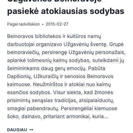
pasiekė atokiausias sodybas
Pagal
radviliskion
2015-02-27
Beinoravos bibliotekos ir kultūros namų
darbuotojai organizavo Užgavėnių šventę. Grupė
beinoraviečių, persirengę Užgavėnių personažais,
aplankė tolimesnių kaimų sodybas, suteikdami jų
šeimininkams daug gerų emocijų. Pabūta
Dapšionių, Užkuraičių ir senosios Beinoravos
kaimuose. Neužmirštos ir atokiai nuo kaimų
esančios sodybos. Visur siekta, kad žmonės
prisimintų senąsias tradicijas, atsipalaiduotų,
smagiai pabendrautų. Persirengėliai kiemuose
šoko, dainavo, pritariant armonikai, kuria…
DAUGIAU