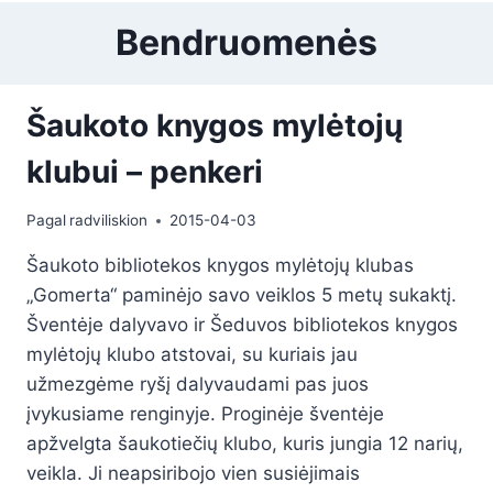
Bendruomenės
Šaukoto knygos mylėtojų
klubui – penkeri
Pagal
radviliskion
2015-04-03
Šaukoto bibliotekos knygos mylėtojų klubas
„Gomerta“ paminėjo savo veiklos 5 metų sukaktį.
Šventėje dalyvavo ir Šeduvos bibliotekos knygos
mylėtojų klubo atstovai, su kuriais jau
užmezgėme ryšį dalyvaudami pas juos
įvykusiame renginyje. Proginėje šventėje
apžvelgta šaukotiečių klubo, kuris jungia 12 narių,
veikla. Ji neapsiribojo vien susiėjimais