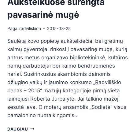
Aukštelkuose surengta
pavasarinė mugė
Pagal
radviliskion
2015-03-25
Saulėtą kovo popietę aukštelkiečiai bei gretimų
kaimų gyventojai rinkosi į pavasarinę mugę, kurią
antrus metus organizavo bibliotekininkė, kultūros
namų darbuotojai bei kaimo bendruomenės
nariai. Susirinkusius skambiomis dainomis
džiugino vaikų ir jaunimo konkurso „Radviliškio
perlas – 2015“ mažųjų kategorijoje pirmą vietą
laimėjusi Roberta Jurpalytė. Jai talkino mažoji
sesutė Ieva. O moterų ansamblis „Sodietė“ visus
pamalonino nuotaikingomis…
DAUGIAU