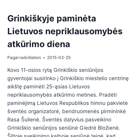
Grinkiškyje paminėta
Lietuvos nepriklausomybės
atkūrimo diena
Pagal
radviliskion
2015-03-25
Kovo 11-osios rytą Grinkiškio seniūnijos
gyventojai susirinko į Grinkiškio miestelio centrinę
aikštę paminėti 25-ąsias Lietuvos
nepriklausomybės atkūrimo metines. Pradėti
paminėjimą Lietuvos Respublikos himnu pakvietė
šventės organizatorė, bendruomenės pirmininkė
Rasa Šulienė. Šventės dalyvius pasveikino
Grinkiškio seniūnijos seniūnė Giedrė Bložienė.
Šiltoje sveikinimo kalboje seniūnė teigė, kad