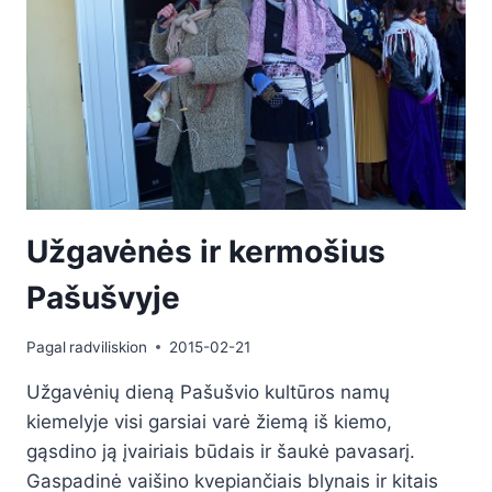
Užgavėnės ir kermošius
Pašušvyje
Pagal
radviliskion
2015-02-21
Užgavėnių dieną Pašušvio kultūros namų
kiemelyje visi garsiai varė žiemą iš kiemo,
gąsdino ją įvairiais būdais ir šaukė pavasarį.
Gaspadinė vaišino kvepiančiais blynais ir kitais