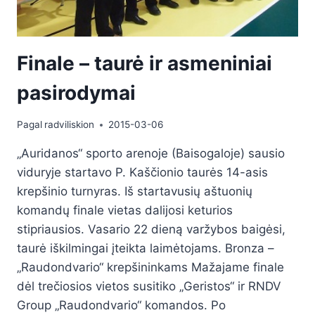
Finale – taurė ir asmeniniai
pasirodymai
Pagal
radviliskion
2015-03-06
„Auridanos“ sporto arenoje (Baisogaloje) sausio
viduryje startavo P. Kaščionio taurės 14-asis
krepšinio turnyras. Iš startavusių aštuonių
komandų finale vietas dalijosi keturios
stipriausios. Vasario 22 dieną varžybos baigėsi,
taurė iškilmingai įteikta laimėtojams. Bronza –
„Raudondvario“ krepšininkams Mažajame finale
dėl trečiosios vietos susitiko „Geristos“ ir RNDV
Group „Raudondvario“ komandos. Po