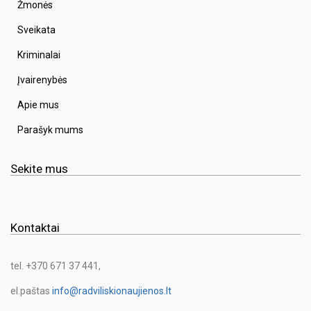
Žmonės
Sveikata
Kriminalai
Įvairenybės
Apie mus
Parašyk mums
Sekite mus
Kontaktai
tel. +370 671 37 441,
el.paštas
info@radviliskionaujienos.lt