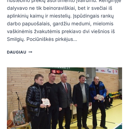
nustebino prekių asortimento įvairumu. Renginyje
dalyvavo ne tik beinoraviškiai, bet ir svečiai iš
aplinkinių kaimų ir miestelių. Įspūdingais rankų
darbo papuošalais, gardžiu medumi, mielomis
vaškinėmis žvakutėmis prekiavo dvi viešnios iš
Smilgių. Pociūniškės pirkėjus…
DAUGIAU