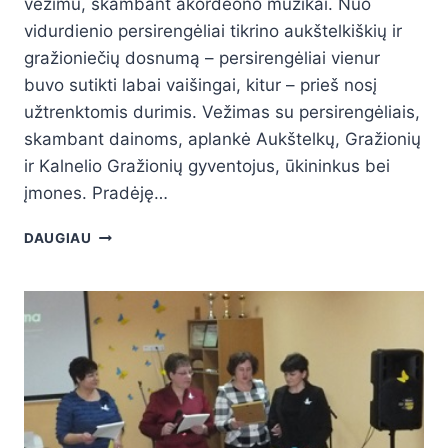
vežimu, skambant akordeono muzikai. Nuo
vidurdienio persirengėliai tikrino aukštelkiškių ir
gražioniečių dosnumą – persirengėliai vienur
buvo sutikti labai vaišingai, kitur – prieš nosį
užtrenktomis durimis. Vežimas su persirengėliais,
skambant dainoms, aplankė Aukštelkų, Gražionių
ir Kalnelio Gražionių gyventojus, ūkininkus bei
įmones. Pradėję…
DAUGIAU