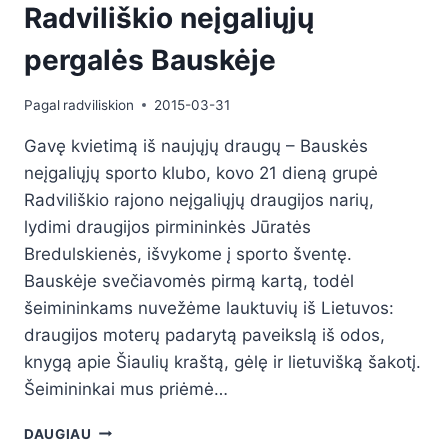
Radviliškio neįgaliųjų
pergalės Bauskėje
Pagal
radviliskion
2015-03-31
Gavę kvietimą iš naujųjų draugų – Bauskės
neįgaliųjų sporto klubo, kovo 21 dieną grupė
Radviliškio rajono neįgaliųjų draugijos narių,
lydimi draugijos pirmininkės Jūratės
Bredulskienės, išvykome į sporto šventę.
Bauskėje svečiavomės pirmą kartą, todėl
šeimininkams nuvežėme lauktuvių iš Lietuvos:
draugijos moterų padarytą paveikslą iš odos,
knygą apie Šiaulių kraštą, gėlę ir lietuvišką šakotį.
Šeimininkai mus priėmė…
DAUGIAU