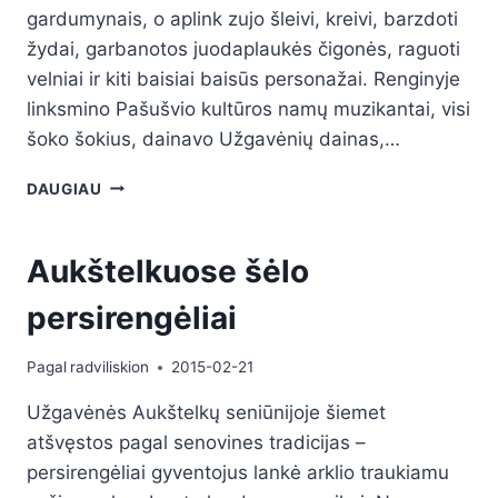
gardumynais, o aplink zujo šleivi, kreivi, barzdoti
žydai, garbanotos juodaplaukės čigonės, raguoti
velniai ir kiti baisiai baisūs personažai. Renginyje
linksmino Pašušvio kultūros namų muzikantai, visi
šoko šokius, dainavo Užgavėnių dainas,…
DAUGIAU
Aukštelkuose šėlo
persirengėliai
Pagal
radviliskion
2015-02-21
Užgavėnės Aukštelkų seniūnijoje šiemet
atšvęstos pagal senovines tradicijas –
persirengėliai gyventojus lankė arklio traukiamu