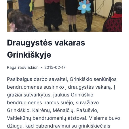
Draugystės vakaras
Grinkiškyje
Pagal
radviliskion
2015-02-17
Pasibaigus darbo savaitei, Grinkiškio seniūnijos
bendruomenės susirinko į draugystės vakarą. Į
gražiai sutvarkytus, jaukius Grinkiškio
bendruomenės namus suėjo, suvažiavo
Grinkiškio, Kairėnų, Mėnaičių, Pašušvio,
Vaitiekūnų bendruomenių atstovai. Visiems buvo
džiugu, kad pabendravimui su grinkiškiečiais