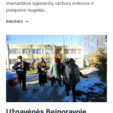
dramatiškos lygiaverčių varžovų dvikovos ir
pratęsimo nugalėjo…
DAUGIAU
Užgavėnės Beinoravoje