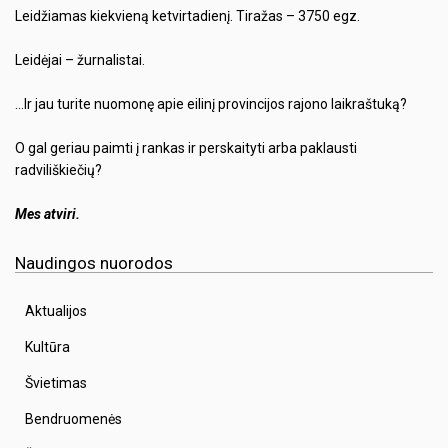
Leidžiamas kiekvieną ketvirtadienį. Tiražas – 3750 egz.
Leidėjai – žurnalistai.
…Ir jau turite nuomonę apie eilinį provincijos rajono laikraštuką?
O gal geriau paimti į rankas ir perskaityti arba paklausti
radviliškiečių?
Mes atviri.
Naudingos nuorodos
Aktualijos
Kultūra
Švietimas
Bendruomenės