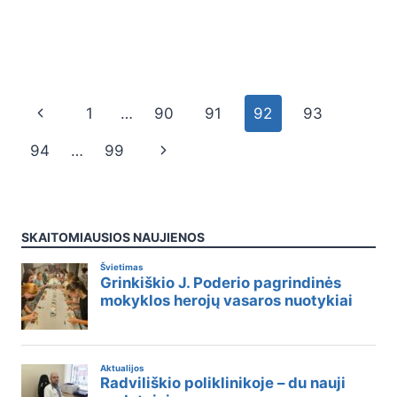
1
…
90
91
92
93
94
…
99
SKAITOMIAUSIOS NAUJIENOS