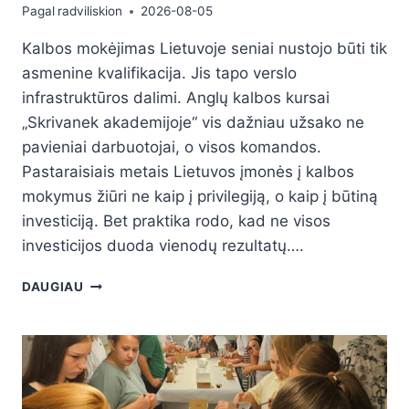
Pagal
radviliskion
2026-08-05
Kalbos mokėjimas Lietuvoje seniai nustojo būti tik
asmenine kvalifikacija. Jis tapo verslo
infrastruktūros dalimi. Anglų kalbos kursai
„Skrivanek akademijoje“ vis dažniau užsako ne
pavieniai darbuotojai, o visos komandos.
Pastaraisiais metais Lietuvos įmonės į kalbos
mokymus žiūri ne kaip į privilegiją, o kaip į būtiną
investiciją. Bet praktika rodo, kad ne visos
investicijos duoda vienodų rezultatų….
DAUGIAU