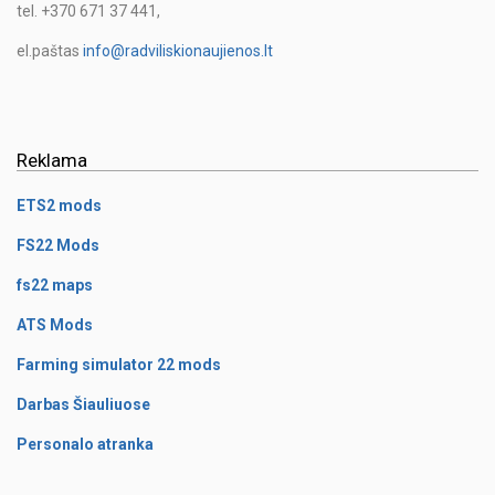
tel. +370 671 37 441,
el.paštas
info@radviliskionaujienos.lt
Reklama
ETS2 mods
FS22 Mods
fs22 maps
ATS Mods
Farming simulator 22 mods
Darbas Šiauliuose
Personalo atranka