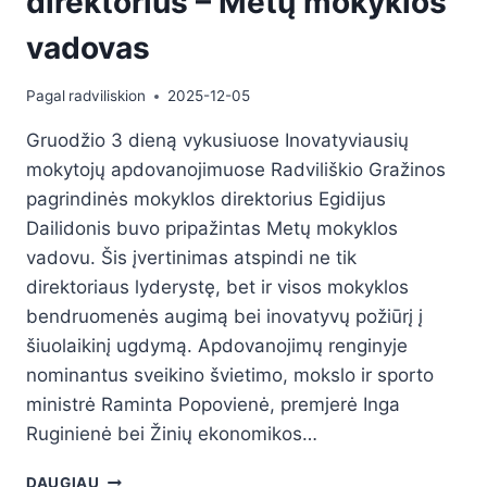
direktorius – Metų mokyklos
vadovas
Pagal
radviliskion
2025-12-05
Gruodžio 3 dieną vykusiuose Inovatyviausių
mokytojų apdovanojimuose Radviliškio Gražinos
pagrindinės mokyklos direktorius Egidijus
Dailidonis buvo pripažintas Metų mokyklos
vadovu. Šis įvertinimas atspindi ne tik
direktoriaus lyderystę, bet ir visos mokyklos
bendruomenės augimą bei inovatyvų požiūrį į
šiuolaikinį ugdymą. Apdovanojimų renginyje
nominantus sveikino švietimo, mokslo ir sporto
ministrė Raminta Popovienė, premjerė Inga
Ruginienė bei Žinių ekonomikos…
DAUGIAU