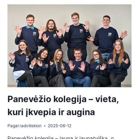
Panevėžio kolegija – vieta,
kuri įkvepia ir augina
Pagal
radviliskion
2025-06-12
Panevėžio kolegija – jauna ir jaunatviška, o