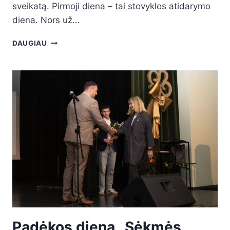
sveikatą. Pirmoji diena – tai stovyklos atidarymo
diena. Nors už…
DAUGIAU
Padėkos diena „Sėkmės