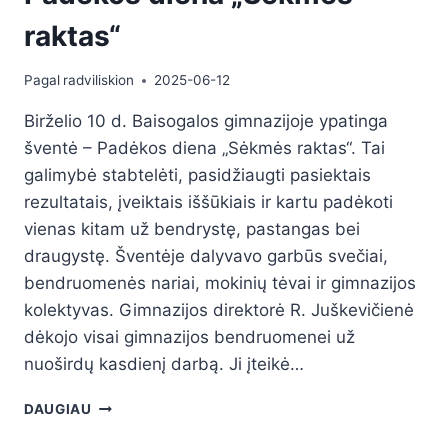
raktas“
Pagal
radviliskion
2025-06-12
Birželio 10 d. Baisogalos gimnazijoje ypatinga
šventė – Padėkos diena „Sėkmės raktas“. Tai
galimybė stabtelėti, pasidžiaugti pasiektais
rezultatais, įveiktais iššūkiais ir kartu padėkoti
vienas kitam už bendrystę, pastangas bei
draugystę. Šventėje dalyvavo garbūs svečiai,
bendruomenės nariai, mokinių tėvai ir gimnazijos
kolektyvas. Gimnazijos direktorė R. Juškevičienė
dėkojo visai gimnazijos bendruomenei už
nuoširdų kasdienį darbą. Ji įteikė…
DAUGIAU