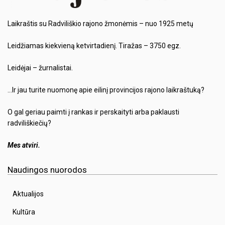
Laikraštis su Radviliškio rajono žmonėmis – nuo 1925 metų
Leidžiamas kiekvieną ketvirtadienį. Tiražas – 3750 egz.
Leidėjai – žurnalistai.
…Ir jau turite nuomonę apie eilinį provincijos rajono laikraštuką?
O gal geriau paimti į rankas ir perskaityti arba paklausti
radviliškiečių?
Mes atviri.
Naudingos nuorodos
Aktualijos
Kultūra