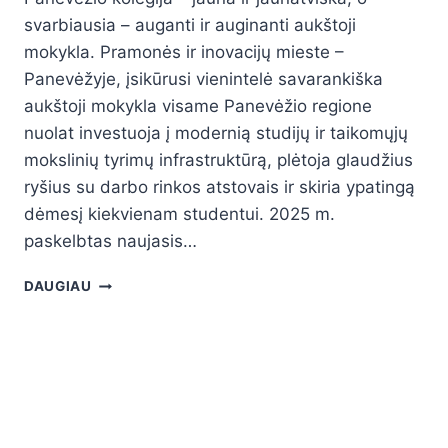
svarbiausia – auganti ir auginanti aukštoji
mokykla. Pramonės ir inovacijų mieste –
Panevėžyje, įsikūrusi vienintelė savarankiška
aukštoji mokykla visame Panevėžio regione
nuolat investuoja į modernią studijų ir taikomųjų
mokslinių tyrimų infrastruktūrą, plėtoja glaudžius
ryšius su darbo rinkos atstovais ir skiria ypatingą
dėmesį kiekvienam studentui. 2025 m.
paskelbtas naujasis…
DAUGIAU