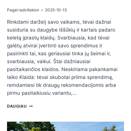
Pagal
radviliskion
2025-10-13
Rinkdami darželį savo vaikams, tėvai dažnai
susiduria su daugybe iššūkių ir kartais padaro
keletą įprastų klaidų. Svarbiausia, kad tėvai
galėtų atvirai įvertinti savo sprendimus ir
pasirinkti tai, kas geriausiai tinka jų šeimai ir,
svarbiausia, vaikui. Štai dažniausiai
pasitaikančios klaidos. Neskiriama pakankamai
laiko Klaida: tėvai skubotai priima sprendimą,
remdamiesi tik draugų rekomendacijomis arba
pirmu pasitaikiusiu variantu,…
DAUGIAU