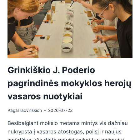
Grinkiškio J. Poderio
pagrindinės mokyklos herojų
vasaros nuotykiai
Pagal
radviliskion
2026-07-23
Besibaigiant mokslo metams mintys vis dažniau
nukrypsta į vasaros atostogas, poilsį ir naujus
įspūdžius. Vis dėlto ne visi vaikai turi galimybę