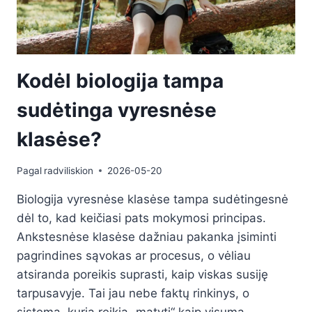
Kodėl biologija tampa
sudėtinga vyresnėse
klasėse?
Pagal
radviliskion
2026-05-20
Biologija vyresnėse klasėse tampa sudėtingesnė
dėl to, kad keičiasi pats mokymosi principas.
Ankstesnėse klasėse dažniau pakanka įsiminti
pagrindines sąvokas ar procesus, o vėliau
atsiranda poreikis suprasti, kaip viskas susiję
tarpusavyje. Tai jau nebe faktų rinkinys, o
sistema, kurią reikia „matyti“ kaip visumą.