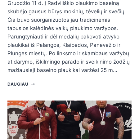
Gruodžio 11 d. į Radviliškio plaukimo baseiną
skubėjo gausus būrys mokinių, tėvelių ir svečių.
Čia buvo suorganizuotos jau tradicinėmis
tapusios kalėdinės vaikų plaukimo varžybos.
Parungtyniauti ir dėl medalių pakovoti atvyko
plaukikai iš Palangos, Klaipėdos, Panevėžio ir
Plungės miestų. Po linksmo ir skambaus varžybų
atidarymo, iškilmingo parado ir sveikinimo žodžių
mažiausieji baseino plaukikai varžėsi 25 m…
DAUGIAU