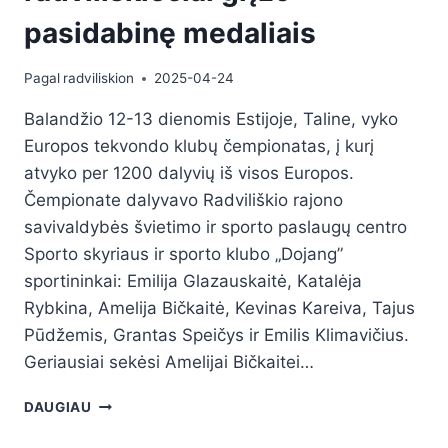
pasidabinę medaliais
Pagal
radviliskion
2025-04-24
Balandžio 12-13 dienomis Estijoje, Taline, vyko
Europos tekvondo klubų čempionatas, į kurį
atvyko per 1200 dalyvių iš visos Europos.
Čempionate dalyvavo Radviliškio rajono
savivaldybės švietimo ir sporto paslaugų centro
Sporto skyriaus ir sporto klubo „Dojang”
sportininkai: Emilija Glazauskaitė, Katalėja
Rybkina, Amelija Bičkaitė, Kevinas Kareiva, Tajus
Pūdžemis, Grantas Speičys ir Emilis Klimavičius.
Geriausiai sekėsi Amelijai Bičkaitei…
DAUGIAU