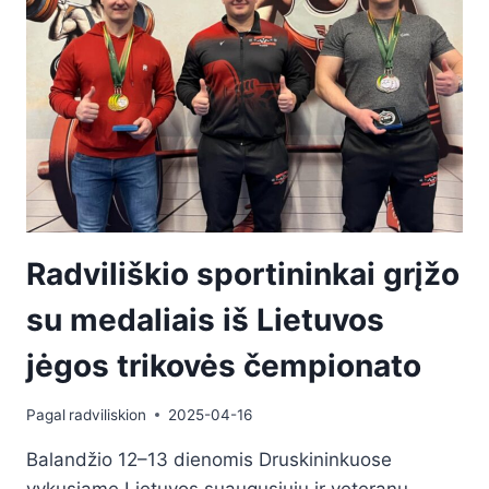
Radviliškio sportininkai grįžo
su medaliais iš Lietuvos
jėgos trikovės čempionato
Pagal
radviliskion
2025-04-16
Balandžio 12–13 dienomis Druskininkuose
vykusiame Lietuvos suaugusiųjų ir veteranų