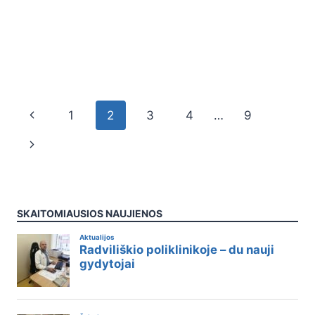
1
2
3
4
…
9
SKAITOMIAUSIOS NAUJIENOS