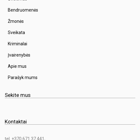
Bendruomenės
Žmonės
Sveikata
Kriminalai
Įvairenybės
Apie mus
Parašyk mums
Sekite mus
Kontaktai
tel. +370 671 37 441,