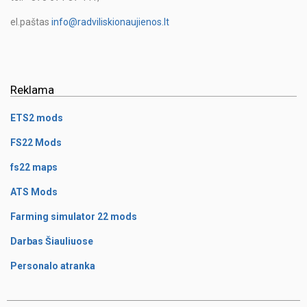
el.paštas
info@radviliskionaujienos.lt
Reklama
ETS2 mods
FS22 Mods
fs22 maps
ATS Mods
Farming simulator 22 mods
Darbas Šiauliuose
Personalo atranka