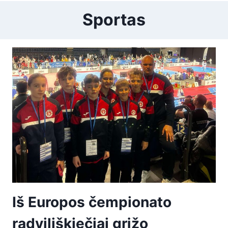
Sportas
Iš Europos čempionato
radviliškiečiai grįžo