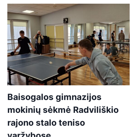
Baisogalos gimnazijos
mokinių sėkmė Radviliškio
rajono stalo teniso
varžybose