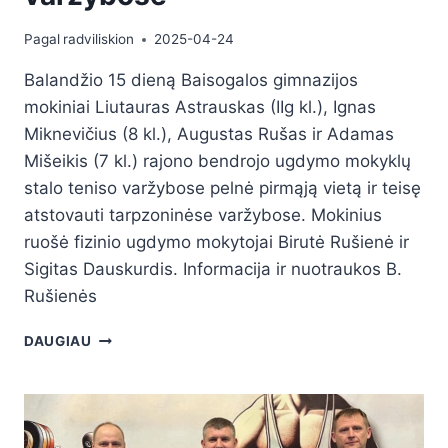
Pagal
radviliskion
2025-04-24
Balandžio 15 dieną Baisogalos gimnazijos
mokiniai Liutauras Astrauskas (IIg kl.), Ignas
Miknevičius (8 kl.), Augustas Rušas ir Adamas
Mišeikis (7 kl.) rajono bendrojo ugdymo mokyklų
stalo teniso varžybose pelnė pirmąją vietą ir teisę
atstovauti tarpzoninėse varžybose. Mokinius
ruošė fizinio ugdymo mokytojai Birutė Rušienė ir
Sigitas Dauskurdis. Informacija ir nuotraukos B.
Rušienės
DAUGIAU