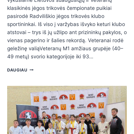
klasikinės jėgos trikovės čempionate puikiai
pasirodė Radviliškio jėgos trikovės klubo
sportininkai. Iš viso į varžybas išvyko keturi klubo
atstovai – trys iš jų užlipo ant prizininkų pakylos, o
vienas pagerino ir šalies rekordą. Veteranai rodė
geležinę valiąVeteranų M1 amžiaus grupėje (40–
49 metų) svorio kategorijoje iki 93…
DAUGIAU