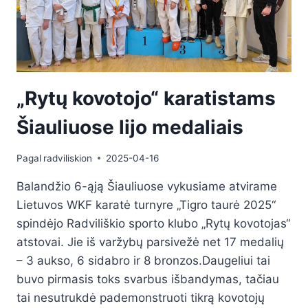
„Rytų kovotojo“ karatistams
Šiauliuose lijo medaliais
Pagal
radviliskion
2025-04-16
Balandžio 6-ąją Šiauliuose vykusiame atvirame
Lietuvos WKF karatė turnyre „Tigro taurė 2025“
spindėjo Radviliškio sporto klubo „Rytų kovotojas“
atstovai. Jie iš varžybų parsivežė net 17 medalių
– 3 aukso, 6 sidabro ir 8 bronzos.Daugeliui tai
buvo pirmasis toks svarbus išbandymas, tačiau
tai nesutrukdė pademonstruoti tikrą kovotojų