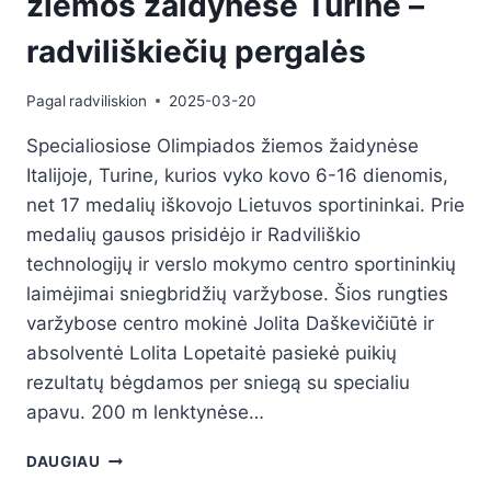
žiemos žaidynėse Turine –
radviliškiečių pergalės
Pagal
radviliskion
2025-03-20
Specialiosiose Olimpiados žiemos žaidynėse
Italijoje, Turine, kurios vyko kovo 6-16 dienomis,
net 17 medalių iškovojo Lietuvos sportininkai. Prie
medalių gausos prisidėjo ir Radviliškio
technologijų ir verslo mokymo centro sportininkių
laimėjimai sniegbridžių varžybose. Šios rungties
varžybose centro mokinė Jolita Daškevičiūtė ir
absolventė Lolita Lopetaitė pasiekė puikių
rezultatų bėgdamos per sniegą su specialiu
apavu. 200 m lenktynėse…
DAUGIAU