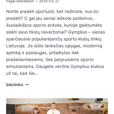
Pagal
radviliskion
2025-03-27
Norite pradėti sportuoti, bet nežinote, nuo ko
pradėti? O gal jau seniai ieškote patikimos,
šiuolaikiškos sporto erdvės, kurioje galėtumėte
siekti savo tikslų nevaržomai? Gymplius – vienas
sparčiausiai populiarėjančių sporto klubų tinklų
Lietuvoje. Jis siūlo lanksčias sąlygas, modernią
aplinką ir paslaugas, pritaikytas tiek
pradedantiesiems, tiek patyrusiems sporto
entuziastams. Daugelis vertina Gymplius klubus
už tai, kad šie…
DAUGIAU