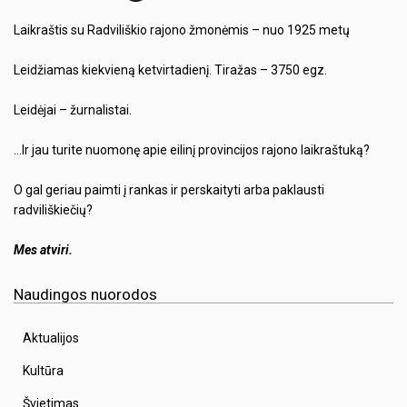
Laikraštis su Radviliškio rajono žmonėmis – nuo 1925 metų
Leidžiamas kiekvieną ketvirtadienį. Tiražas – 3750 egz.
Leidėjai – žurnalistai.
…Ir jau turite nuomonę apie eilinį provincijos rajono laikraštuką?
O gal geriau paimti į rankas ir perskaityti arba paklausti
radviliškiečių?
Mes atviri.
Naudingos nuorodos
Aktualijos
Kultūra
Švietimas