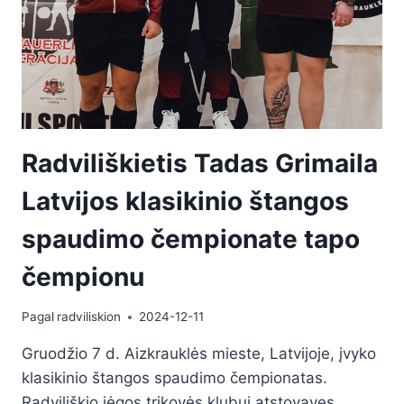
Radviliškietis Tadas Grimaila
Latvijos klasikinio štangos
spaudimo čempionate tapo
čempionu
Pagal
radviliskion
2024-12-11
Gruodžio 7 d. Aizkrauklės mieste, Latvijoje, įvyko
klasikinio štangos spaudimo čempionatas.
Radviliškio jėgos trikovės klubui atstovavęs