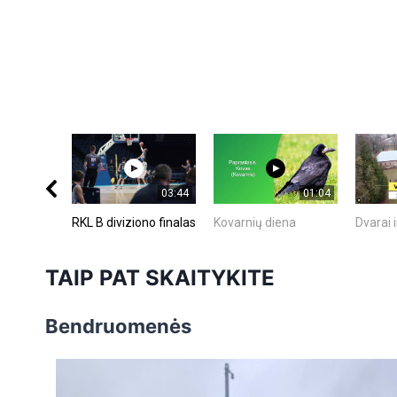
03:44
01:04
RKL B diviziono finalas
Kovarnių diena
Dvarai i
TAIP PAT SKAITYKITE
Bendruomenės