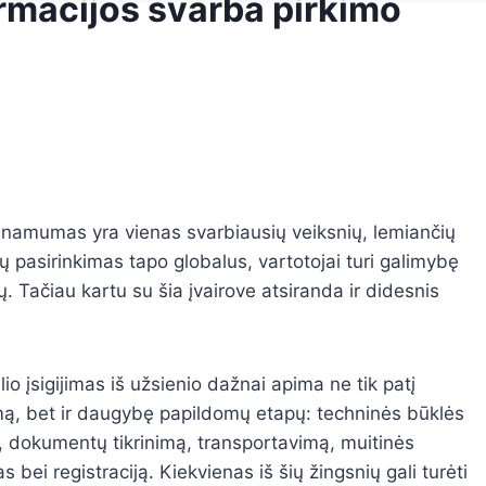
rmacijos svarba pirkimo
ieinamumas yra vienas svarbiausių veiksnių, lemiančių
 pasirinkimas tapo globalus, vartotojai turi galimybę
tų. Tačiau kartu su šia įvairove atsiranda ir didesnis
io įsigijimas iš užsienio dažnai apima ne tik patį
mą, bet ir daugybę papildomų etapų: techninės būklės
, dokumentų tikrinimą, transportavimą, muitinės
 bei registraciją. Kiekvienas iš šių žingsnių gali turėti