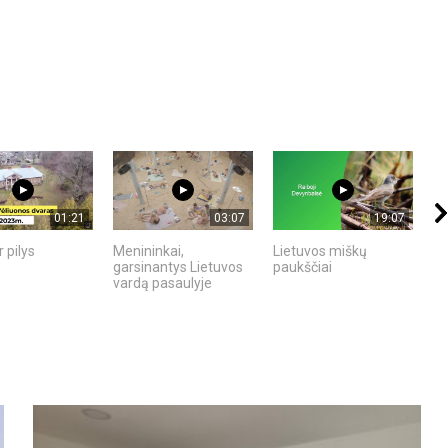
01:21
03:07
19:07
r pilys
Menininkai,
Lietuvos miškų
VI
garsinantys Lietuvos
paukščiai
K
vardą pasaulyje
A