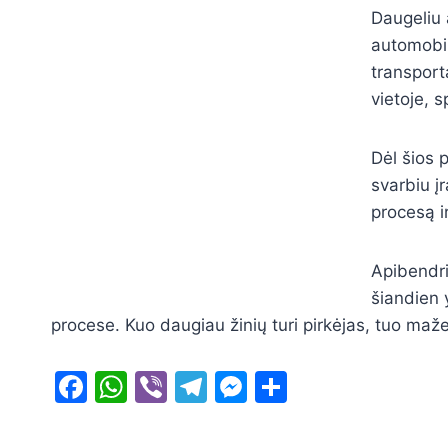
Daugeliu 
automobilį
transport
vietoje, 
Dėl šios 
svarbiu į
procesą i
Apibendri
šiandien 
procese. Kuo daugiau žinių turi pirkėjas, tuo maže
F
W
Vi
T
M
S
a
h
b
el
e
h