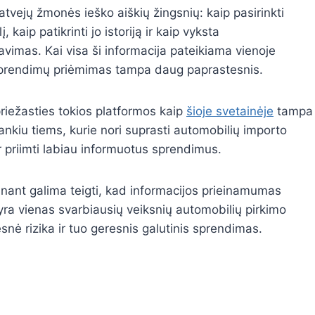
atvejų žmonės ieško aiškių žingsnių: kaip pasirinkti
, kaip patikrinti jo istoriją ir kaip vyksta
avimas. Kai visa ši informacija pateikiama vienoje
sprendimų priėmimas tampa daug paprastesnis.
priežasties tokios platformos kaip
šioje svetainėje
tampa
rankiu tiems, kurie nori suprasti automobilių importo
r priimti labiau informuotus sprendimus.
nant galima teigti, kad informacijos prieinamumas
yra vienas svarbiausių veiksnių automobilių pirkimo
snė rizika ir tuo geresnis galutinis sprendimas.