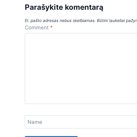
c
at
er
e
s
ar
Parašykite komentarą
e
s
gr
s
e
b
A
a
e
El. pašto adresas nebus skelbiamas.
Būtini laukeliai paž
o
p
m
n
Comment
*
o
p
g
k
er
Name