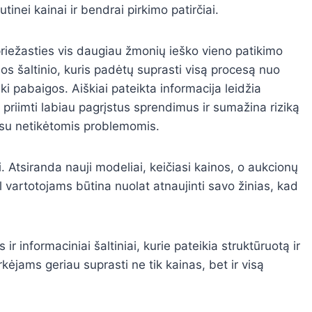
utinei kainai ir bendrai pirkimo patirčiai.
priežasties vis daugiau žmonių ieško vieno patikimo
jos šaltinio, kuris padėtų suprasti visą procesą nuo
ki pabaigos. Aiškiai pateikta informacija leidžia
 priimti labiau pagrįstus sprendimus ir sumažina riziką
 su netikėtomis problemomis.
i. Atsiranda nauji modeliai, keičiasi kainos, o aukcionų
vartotojams būtina nuolat atnaujinti savo žinias, kad
r informaciniai šaltiniai, kurie pateikia struktūruotą ir
rkėjams geriau suprasti ne tik kainas, bet ir visą