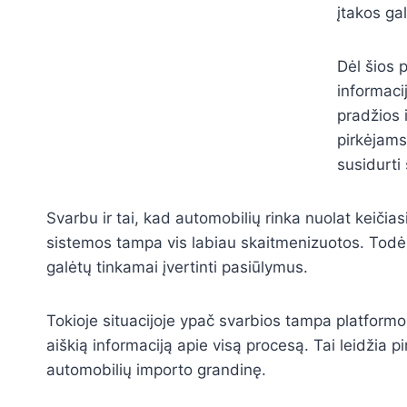
įtakos gal
Dėl šios 
informaci
pradžios i
pirkėjams
susidurti
Svarbu ir tai, kad automobilių rinka nuolat keičias
sistemos tampa vis labiau skaitmenizuotos. Todėl 
galėtų tinkamai įvertinti pasiūlymus.
Tokioje situacijoje ypač svarbios tampa platformos i
aiškią informaciją apie visą procesą. Tai leidžia pi
automobilių importo grandinę.