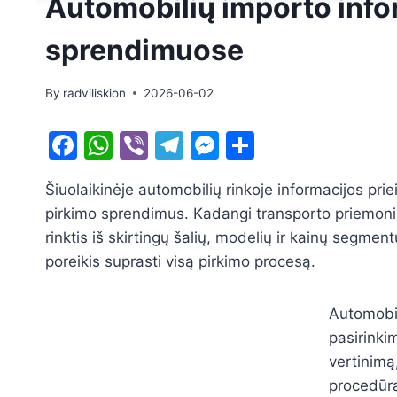
Automobilių importo info
sprendimuose
By
radviliskion
2026-06-02
F
W
Vi
T
M
S
a
h
b
el
e
h
Šiuolaikinėje automobilių rinkoje informacijos pr
c
at
er
e
s
ar
pirkimo sprendimus. Kadangi transporto priemonių
e
s
gr
s
e
rinktis iš skirtingų šalių, modelių ir kainų segmen
b
A
a
e
poreikis suprasti visą pirkimo procesą.
o
p
m
n
o
p
g
Automobil
k
er
pasirinki
vertinimą
procedūras