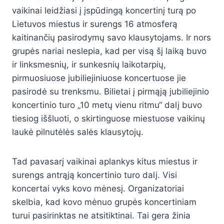
vaikinai leidžiasi į įspūdingą koncertinį turą po
Lietuvos miestus ir surengs 16 atmosferą
kaitinančių pasirodymų savo klausytojams. Ir nors
grupės nariai neslepia, kad per visą šį laiką buvo
ir linksmesnių, ir sunkesnių laikotarpių,
pirmuosiuose jubiliejiniuose koncertuose jie
pasirodė su trenksmu. Bilietai į pirmąją jubiliejinio
koncertinio turo „10 metų vienu ritmu“ dalį buvo
tiesiog iššluoti, o skirtinguose miestuose vaikinų
laukė pilnutėlės salės klausytojų.
Tad pavasarį vaikinai aplankys kitus miestus ir
surengs antrąją koncertinio turo dalį. Visi
koncertai vyks kovo mėnesį. Organizatoriai
skelbia, kad kovo mėnuo grupės koncertiniam
turui pasirinktas ne atsitiktinai. Tai gera žinia