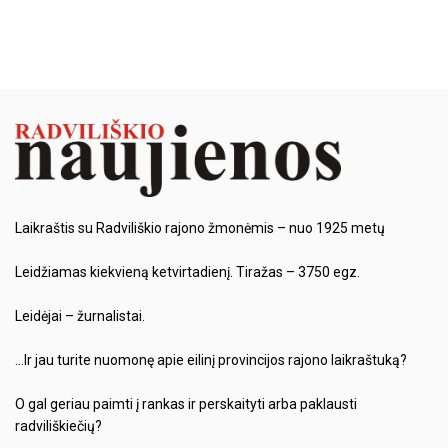
Laikraštis su Radviliškio rajono žmonėmis – nuo 1925 metų
Leidžiamas kiekvieną ketvirtadienį. Tiražas – 3750 egz.
Leidėjai – žurnalistai.
…Ir jau turite nuomonę apie eilinį provincijos rajono laikraštuką?
O gal geriau paimti į rankas ir perskaityti arba paklausti
radviliškiečių?