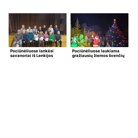
Pociūnėliuose lankėsi
Pociūnėliuose laukiama
savanoriai iš Lenkijos
gražiausių žiemos švenčių