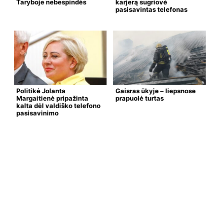
Taryboje nebespindės
karjerą sugriovė
pasisavintas telefonas
Politikė Jolanta
Gaisras ūkyje – liepsnose
Margaitienė pripažinta
prapuolė turtas
kalta dėl valdiško telefono
pasisavinimo