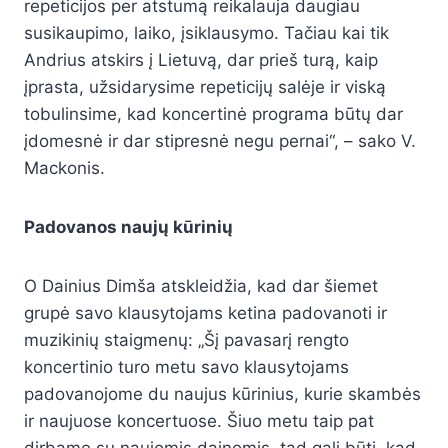
repeticijos per atstumą reikalauja daugiau
susikaupimo, laiko, įsiklausymo. Tačiau kai tik
Andrius atskirs į Lietuvą, dar prieš turą, kaip
įprasta, užsidarysime repeticijų salėje ir viską
tobulinsime, kad koncertinė programa būtų dar
įdomesnė ir dar stipresnė negu pernai“, – sako V.
Mackonis.
Padovanos naujų kūrinių
O Dainius Dimša atskleidžia, kad dar šiemet
grupė savo klausytojams ketina padovanoti ir
muzikinių staigmenų: „Šį pavasarį rengto
koncertinio turo metu savo klausytojams
padovanojome du naujus kūrinius, kurie skambės
ir naujuose koncertuose. Šiuo metu taip pat
dirbame su naujomis dainomis, tad gali būti, kad