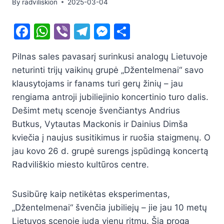
By
radviliskion
2025-03-04
F
W
Vi
T
M
S
a
h
b
el
e
h
Pilnas sales pavasarį surinkusi analogų Lietuvoje
c
at
er
e
s
ar
neturinti trijų vaikinų grupė „Džentelmenai“ savo
e
s
gr
s
e
klausytojams ir fanams turi gerų žinių – jau
b
A
a
e
rengiama antroji jubiliejinio koncertinio turo dalis.
o
p
m
n
Dešimt metų scenoje švenčiantys Andrius
o
p
g
Butkus, Vytautas Mackonis ir Dainius Dimša
kviečia į naujus susitikimus ir ruošia staigmenų. O
k
er
jau kovo 26 d. grupė surengs įspūdingą koncertą
Radviliškio miesto kultūros centre.
Susibūrę kaip netikėtas eksperimentas,
„Džentelmenai“ švenčia jubiliejų – jie jau 10 metų
Lietuvos scenoje juda vienu ritmu. Šia proga