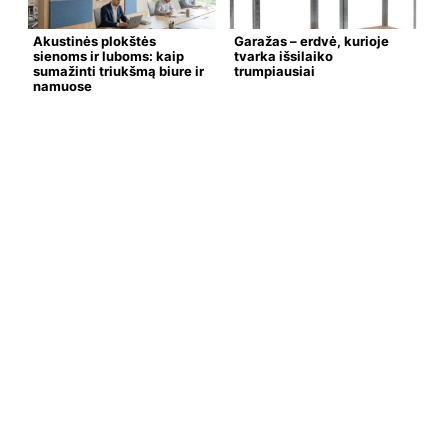
Akustinės plokštės
Garažas – erdvė, kurioje
sienoms ir luboms: kaip
tvarka išsilaiko
sumažinti triukšmą biure ir
trumpiausiai
namuose