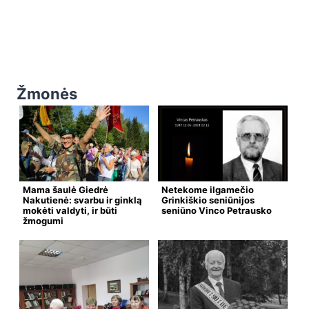
Žmonės
Mama šaulė Giedrė
Netekome ilgamečio
Nakutienė: svarbu ir ginklą
Grinkiškio seniūnijos
mokėti valdyti, ir būti
seniūno Vinco Petrausko
žmogumi