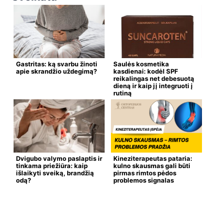
Gastritas: ką svarbu žinoti
Saulės kosmetika
apie skrandžio uždegimą?
kasdienai: kodėl SPF
reikalingas net debesuotą
dieną ir kaip jį integruoti į
rutiną
Dvigubo valymo paslaptis ir
Kineziterapeutas pataria:
tinkama priežiūra: kaip
kulno skausmas gali būti
išlaikyti sveiką, brandžią
pirmas rimtos pėdos
odą?
problemos signalas