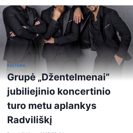
KULTŪRA
Grupė „Džentelmenai”
jubiliejinio koncertinio
turo metu aplankys
Radviliškį