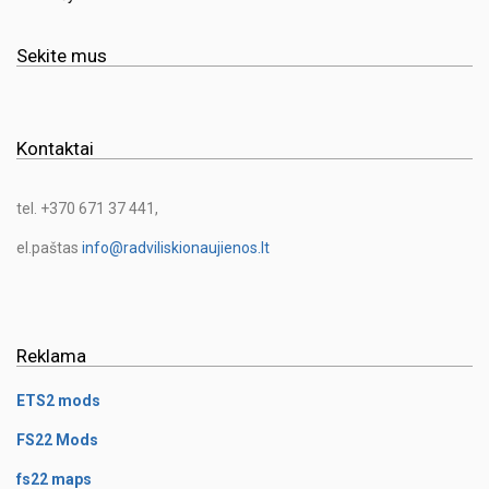
Sekite mus
Kontaktai
tel. +370 671 37 441,
el.paštas
info@radviliskionaujienos.lt
Reklama
ETS2 mods
FS22 Mods
fs22 maps