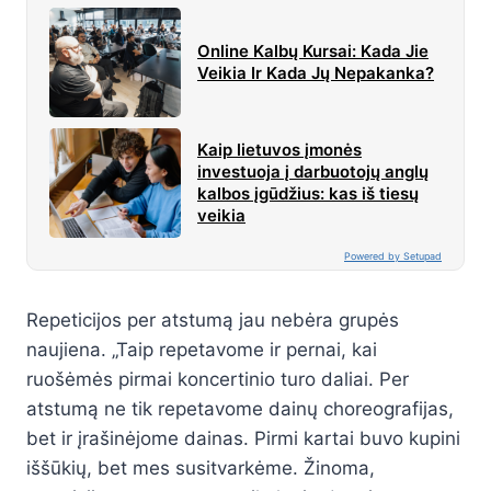
Online Kalbų Kursai: Kada Jie
Veikia Ir Kada Jų Nepakanka?
Kaip lietuvos įmonės
investuoja į darbuotojų anglų
kalbos įgūdžius: kas iš tiesų
veikia
Powered by Setupad
Repeticijos per atstumą jau nebėra grupės
naujiena. „Taip repetavome ir pernai, kai
ruošėmės pirmai koncertinio turo daliai. Per
atstumą ne tik repetavome dainų choreografijas,
bet ir įrašinėjome dainas. Pirmi kartai buvo kupini
iššūkių, bet mes susitvarkėme. Žinoma,