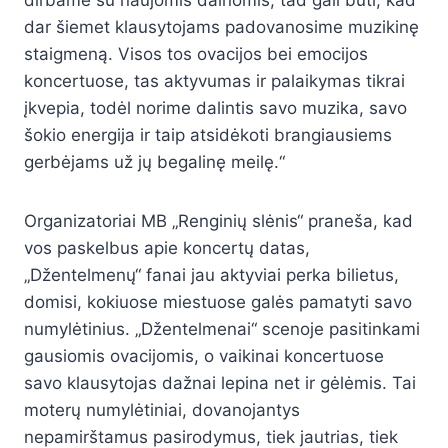
dar šiemet klausytojams padovanosime muzikinę
staigmeną. Visos tos ovacijos bei emocijos
koncertuose, tas aktyvumas ir palaikymas tikrai
įkvepia, todėl norime dalintis savo muzika, savo
šokio energija ir taip atsidėkoti brangiausiems
gerbėjams už jų begalinę meilę.“
Organizatoriai MB „Renginių slėnis“ praneša, kad
vos paskelbus apie koncertų datas,
„Džentelmenų“ fanai jau aktyviai perka bilietus,
domisi, kokiuose miestuose galės pamatyti savo
numylėtinius. „Džentelmenai“ scenoje pasitinkami
gausiomis ovacijomis, o vaikinai koncertuose
savo klausytojas dažnai lepina net ir gėlėmis. Tai
moterų numylėtiniai, dovanojantys
nepamirštamus pasirodymus, tiek jautrias, tiek