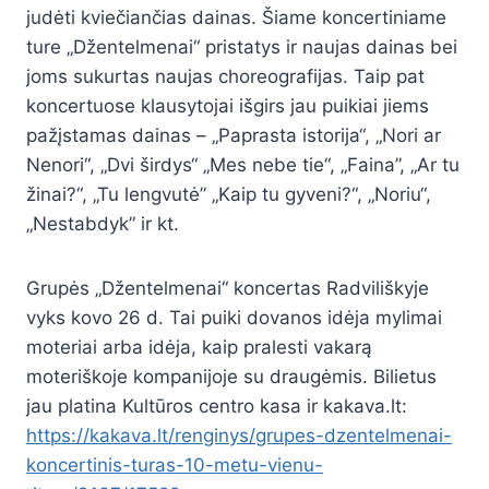
judėti kviečiančias dainas. Šiame koncertiniame
ture „Džentelmenai“ pristatys ir naujas dainas bei
joms sukurtas naujas choreografijas. Taip pat
koncertuose klausytojai išgirs jau puikiai jiems
pažįstamas dainas – „Paprasta istorija“, „Nori ar
Nenori“, „Dvi širdys“ „Mes nebe tie“, „Faina”, „Ar tu
žinai?“, „Tu lengvutė” „Kaip tu gyveni?“, „Noriu“,
„Nestabdyk” ir kt.
Grupės „Džentelmenai“ koncertas Radviliškyje
vyks kovo 26 d. Tai puiki dovanos idėja mylimai
moteriai arba idėja, kaip pralesti vakarą
moteriškoje kompanijoje su draugėmis. Bilietus
jau platina Kultūros centro kasa ir kakava.lt:
https://kakava.lt/renginys/grupes-dzentelmenai-
koncertinis-turas-10-metu-vienu-