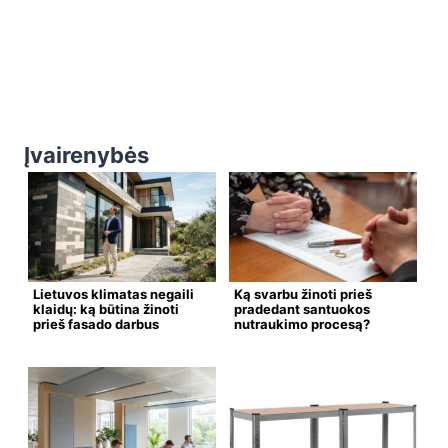
Įvairenybės
Lietuvos klimatas negaili
Ką svarbu žinoti prieš
klaidų: ką būtina žinoti
pradedant santuokos
prieš fasado darbus
nutraukimo procesą?