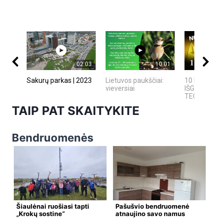
02:03
10:01
Sakurų parkas | 2023
Lietuvos paukščiai:
10 FILMUO
vieversiai
IŠGALVOTŲ
TECHNOLOGI
TAIP PAT SKAITYKITE
Bendruomenės
Šiaulėnai ruošiasi tapti
Pašušvio bendruomenė
„Krokų sostine“
atnaujino savo namus