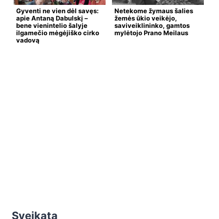
Gyventi ne vien dėl savęs:
Netekome žymaus šalies
apie Antaną Dabulskį –
žemės ūkio veikėjo,
bene vienintelio šalyje
saviveiklininko, gamtos
ilgamečio mėgėjiško cirko
mylėtojo Prano Meilaus
vadovą
Sveikata