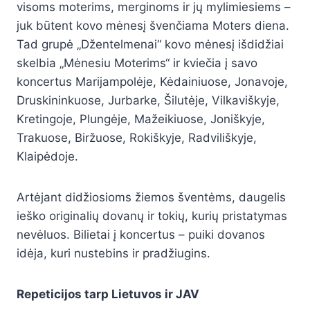
visoms moterims, merginoms ir jų mylimiesiems –
juk būtent kovo mėnesį švenčiama Moters diena.
Tad grupė „Džentelmenai“ kovo mėnesį išdidžiai
skelbia „Mėnesiu Moterims“ ir kviečia į savo
koncertus Marijampolėje, Kėdainiuose, Jonavoje,
Druskininkuose, Jurbarke, Šilutėje, Vilkaviškyje,
Kretingoje, Plungėje, Mažeikiuose, Joniškyje,
Trakuose, Biržuose, Rokiškyje, Radviliškyje,
Klaipėdoje.
Artėjant didžiosioms žiemos šventėms, daugelis
ieško originalių dovanų ir tokių, kurių pristatymas
nevėluos. Bilietai į koncertus – puiki dovanos
idėja, kuri nustebins ir pradžiugins.
Repeticijos tarp Lietuvos ir JAV