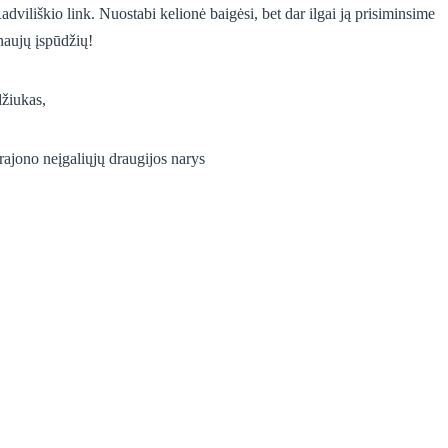
viliškio link. Nuostabi kelionė baigėsi, bet dar ilgai ją prisiminsime
naujų įspūdžių
!
džiukas,
rajono n
eįgaliųjų draugijos narys