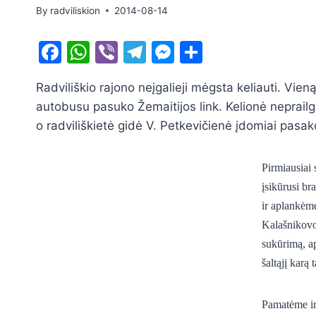
By
radviliskion
2014-08-14
F
W
Vi
T
M
S
a
h
b
el
e
h
Radviliškio rajono neįgalieji mėgsta keliauti. Vie
c
at
er
e
s
ar
autobusu pasuko Žemaitijos link. Kelionė neprailg
e
s
gr
s
e
o radviliškietė gidė V. Petkevičienė įdomiai pasakoj
b
A
a
e
o
p
m
n
Pirmiausiai
o
p
g
įsikūrusi br
k
er
ir aplankėm
Kalašnikovo
sukūrimą, ap
šaltąjį karą
Pamatėme ir 