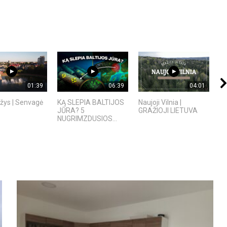
01:39
06:39
04:01
žys | Senvagė
KĄ SLEPIA BALTIJOS
Naujoji Vilnia |
Ko
JŪRA? 5
GRAŽIOJI LIETUVA
NUGRIMZDUSIOS...