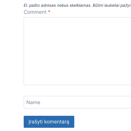
b
A
a
e
El. pašto adresas nebus skelbiamas.
Būtini laukeliai paž
o
p
m
n
Comment
*
o
p
g
k
er
Name