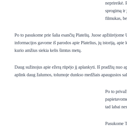
neprireikė. 
sprogimą ir 
filmukas, be
Po to pasukome prie šalia esančių Platelių. Juose apžiūrėjome
informacijos gavome iš parodos apie Platelius, jų istoriją, apie
kurio amžius siekia kelis šimtus metų.
Daug sužinojus apie ežerą rūpėjo jį aplankyti. Iš pradžių nuo a
aplink daug žalumos, tolumoje dunkso medžiais apaugusios sal
Po to priva
papietavome.
tad labai ne
Pasukome Tel