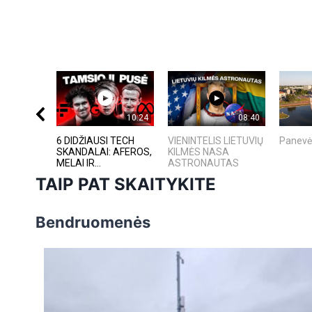
10:24
08:40
6 DIDŽIAUSI TECH
VIENINTELIS LIETUVIŲ
Panevė
SKANDALAI: AFEROS,
KILMĖS NASA
MELAI IR...
ASTRONAUTAS
TAIP PAT SKAITYKITE
Bendruomenės