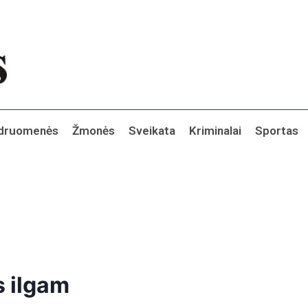
druomenės
Žmonės
Sveikata
Kriminalai
Sportas
s ilgam