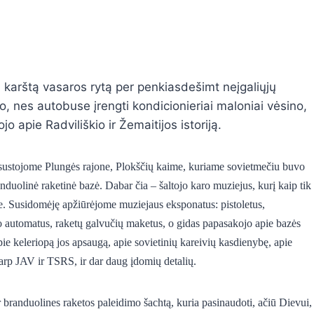
ną karštą vasaros rytą per penkiasdešimt neįgaliųjų
o, nes autobuse įrengti kondicionieriai maloniai vėsino,
o apie Radviliškio ir Žemaitijos istoriją.
 sustojome Plungės rajone, Plokščių kaime, kuriame sovietmečiu buvo
anduolinė raketinė bazė. Dabar čia – šaltojo karo muziejus, kurį kaip tik
e. Susidomėję apžiūrėjome muziejaus eksponatus: pistoletus,
 automatus, raketų galvučių maketus, o gidas papasakojo apie bazės
ie keleriopą jos apsaugą, apie sovietinių kareivių kasdienybę, apie
 tarp JAV ir TSRS, ir dar daug įdomių detalių.
branduolines raketos paleidimo šachtą, kuria pasinaudoti, ačiū Dievui,