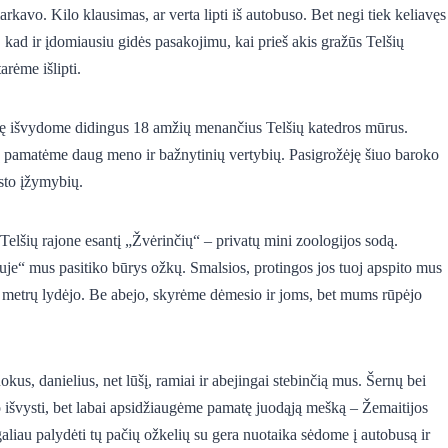
smarkavo. Kilo klausimas, ar verta lipti iš autobuso. Bet negi tiek keliavęs
, kad ir įdomiausiu gidės pasakojimu, kai prieš akis gražūs Telšių
arėme išlipti.
ję išvydome didingus 18 amžių menančius Telšių katedros mūrus.
ų pamatėme daug meno ir bažnytinių vertybių. Pasigrožėję šiuo baroko
sto įžymybių.
 Telšių rajone esantį „Žvėrinčių“ – privatų mini zoologijos sodą.
iuje“ mus pasitiko būrys ožkų. Smalsios, protingos jos tuoj apspito mus
ų metrų lydėjo. Be abejo, skyrėme dėmesio ir joms, bet mums rūpėjo
us, danielius, net lūšį, ramiai ir abejingai stebinčią mus. Šernų bei
 išvysti, bet labai apsidžiaugėme pamatę juodąją mešką – Žemaitijos
liau palydėti tų pačių ožkelių su gera nuotaika sėdome į autobusą ir