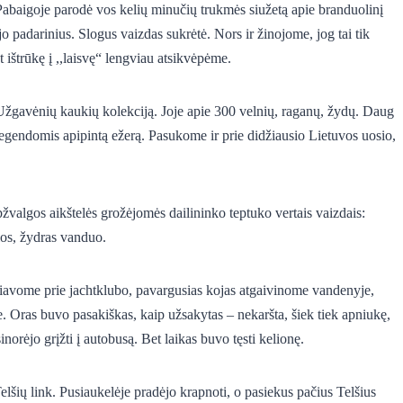
Pabaigoje parodė vos kelių minučių trukmės siužetą apie branduolinį
jo padarinius. Slogus vaizdas sukrėtė. Nors ir žinojome, jog tai tik
t ištrūkę į ,,laisvę“ lengviau atsikvėpėme.
 Užgavėnių kaukių kolekciją. Joje apie 300 velnių, raganų, žydų. Daug
 legendomis apipintą ežerą. Pasukome ir prie didžiausio Lietuvos uosio,
pžvalgos aikštelės grožėjomės dailininko teptuko vertais vaizdais:
os, žydras vanduo.
žiavome prie jachtklubo, pavargusias kojas atgaivinome vandenyje,
 Oras buvo pasakiškas, kaip užsakytas – nekaršta, šiek tiek apniukę,
sinorėjo grįžti į autobusą. Bet laikas buvo tęsti kelionę.
šių link. Pusiaukelėje pradėjo krapnoti, o pasiekus pačius Telšius