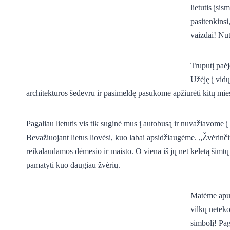
lietutis įsi
pasitenkinsi
vaizdai! Nut
Truputį paė
Užėję į vid
architektūros šedevru ir pasimeldę pasukome apžiūrėti kitų mie
Pagaliau lietutis vis tik suginė mus į autobusą ir nuvažiavome į
Bevažiuojant lietus liovėsi, kuo labai apsidžiaugėme. „Žvėrinč
reikalaudamos dėmesio ir maisto. O viena iš jų net keletą šimt
pamatyti kuo daugiau žvėrių.
Matėme apuok
vilkų neteko
simbolį
!
Paga