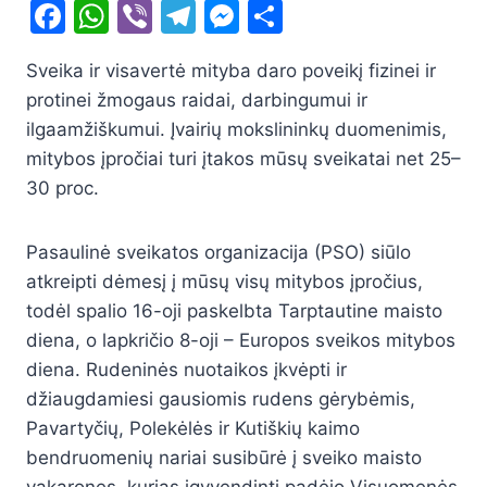
F
W
Vi
T
M
S
a
h
b
el
e
h
Sveika ir visavertė mityba daro poveikį fizinei ir
c
at
er
e
s
ar
protinei žmogaus raidai, darbingumui ir
e
s
gr
s
e
ilgaamžiškumui. Įvairių mokslininkų duomenimis,
b
A
a
e
mitybos įpročiai turi įtakos mūsų sveikatai net 25–
o
p
m
n
30 proc.
o
p
g
k
er
Pasaulinė sveikatos organizacija (PSO) siūlo
atkreipti dėmesį į mūsų visų mitybos įpročius,
todėl spalio 16-oji paskelbta Tarptautine maisto
diena, o lapkričio 8-oji – Europos sveikos mitybos
diena. Rudeninės nuotaikos įkvėpti ir
džiaugdamiesi gausiomis rudens gėrybėmis,
Pavartyčių, Polekėlės ir Kutiškių kaimo
bendruomenių nariai susibūrė į sveiko maisto
vakarones, kurias įgyvendinti padėjo Visuomenės