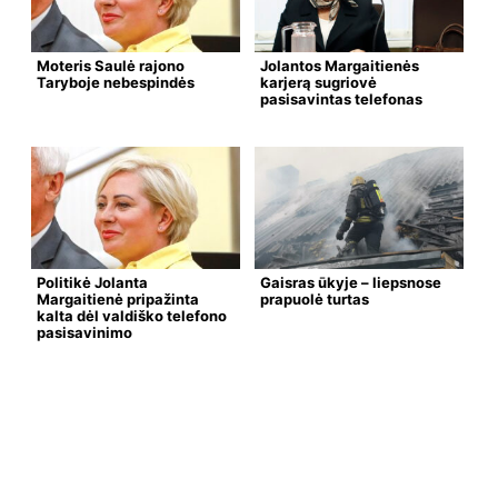
Moteris Saulė rajono
Jolantos Margaitienės
Taryboje nebespindės
karjerą sugriovė
pasisavintas telefonas
Politikė Jolanta
Gaisras ūkyje – liepsnose
Margaitienė pripažinta
prapuolė turtas
kalta dėl valdiško telefono
pasisavinimo