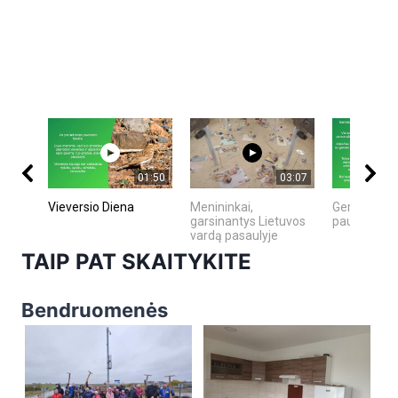
01:50
03:07
Vieversio Diena
Menininkai,
Gervė - Užg
garsinantys Lietuvos
paukštis
vardą pasaulyje
TAIP PAT SKAITYKITE
Bendruomenės