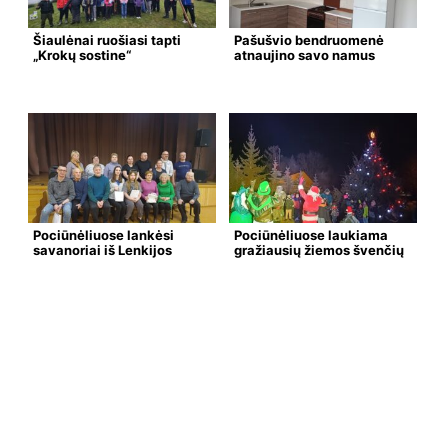
Šiaulėnai ruošiasi tapti
Pašušvio bendruomenė
„Krokų sostine“
atnaujino savo namus
Pociūnėliuose lankėsi
Pociūnėliuose laukiama
savanoriai iš Lenkijos
gražiausių žiemos švenčių