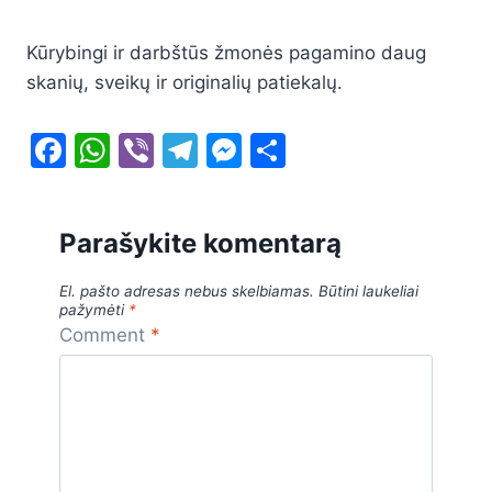
Kūrybingi ir darbštūs žmonės pagamino daug
skanių, sveikų ir originalių patiekalų.
F
W
Vi
T
M
S
a
h
b
el
e
h
c
at
er
e
s
ar
Parašykite komentarą
e
s
gr
s
e
b
A
a
e
El. pašto adresas nebus skelbiamas.
Būtini laukeliai
pažymėti
*
o
p
m
n
Comment
*
o
p
g
k
er