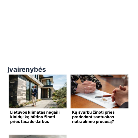
Įvairenybės
Lietuvos klimatas negaili
Ką svarbu žinoti prieš
klaidų: ką būtina žinoti
pradedant santuokos
prieš fasado darbus
nutraukimo procesą?