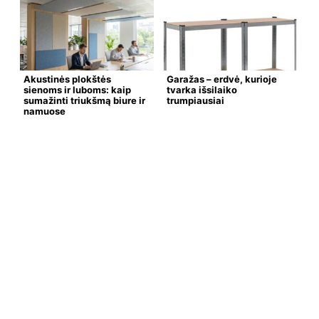
Akustinės plokštės
Garažas – erdvė, kurioje
sienoms ir luboms: kaip
tvarka išsilaiko
sumažinti triukšmą biure ir
trumpiausiai
namuose