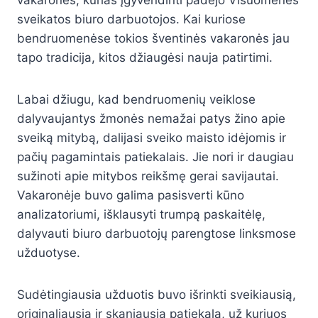
sveikatos biuro darbuotojos. Kai kuriose
bendruomenėse tokios šventinės vakaronės jau
tapo tradicija, kitos džiaugėsi nauja patirtimi.
Labai džiugu, kad bendruomenių veiklose
dalyvaujantys žmonės nemažai patys žino apie
sveiką mitybą, dalijasi sveiko maisto idėjomis ir
pačių pagamintais patiekalais. Jie nori ir daugiau
sužinoti apie mitybos reikšmę gerai savijautai.
Vakaronėje buvo galima pasisverti kūno
analizatoriumi, išklausyti trumpą paskaitėlę,
dalyvauti biuro darbuotojų parengtose linksmose
užduotyse.
Sudėtingiausia užduotis buvo išrinkti sveikiausią,
originaliausią ir skaniausią patiekalą, už kuriuos