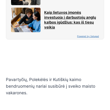
Kaip lietuvos įmonės
investuoja į darbuotojų anglų
kalbos įgūdžius: kas iš tiesų
veikia
Powered by Setupad
Pavartyčių, Polekėlės ir Kutiškių kaimo
bendruomenių nariai susibūrė į sveiko maisto
vakarones.