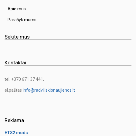
Apie mus
Parašyk mums
Sekite mus
Kontaktai
tel. +370 671 37 441,
el.paštas
info@radviliskionaujienos.lt
Reklama
ETS2 mods