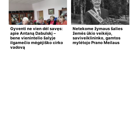
Gyventi ne vien dėl savęs:
Netekome žymaus šalies
apie Antaną Dabulskį –
žemės ūkio veikėjo,
bene vienintelio šalyje
saviveiklininko, gamtos
ilgamečio mėgėjiško cirko
mylėtojo Prano Meilaus
vadovą