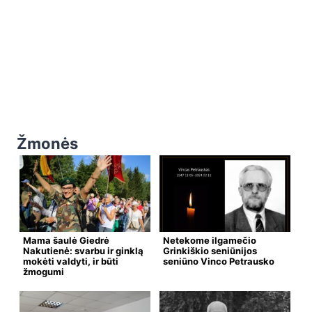
Žmonės
Mama šaulė Giedrė
Netekome ilgamečio
Nakutienė: svarbu ir ginklą
Grinkiškio seniūnijos
mokėti valdyti, ir būti
seniūno Vinco Petrausko
žmogumi