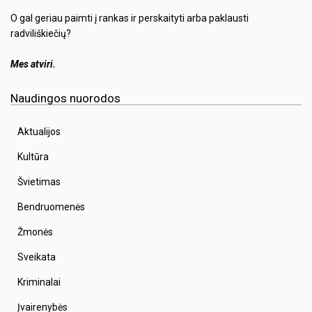
O gal geriau paimti į rankas ir perskaityti arba paklausti
radviliškiečių?
Mes atviri.
Naudingos nuorodos
Aktualijos
Kultūra
Švietimas
Bendruomenės
Žmonės
Sveikata
Kriminalai
Įvairenybės