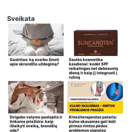
Sveikata
Gastritas: ką svarbu žinoti
Saulės kosmetika
apie skrandžio uždegimą?
kasdienai: kodėl SPF
reikalingas net debesuotą
dieną ir kaip jį integruoti į
rutiną
Dvigubo valymo paslaptis ir
Kineziterapeutas pataria:
tinkama priežiūra: kaip
kulno skausmas gali būti
išlaikyti sveiką, brandžią
pirmas rimtos pėdos
odą?
problemos signalas