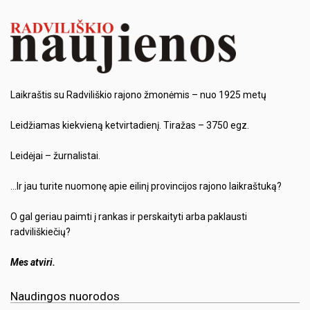
Laikraštis su Radviliškio rajono žmonėmis – nuo 1925 metų
Leidžiamas kiekvieną ketvirtadienį. Tiražas – 3750 egz.
Leidėjai – žurnalistai.
…Ir jau turite nuomonę apie eilinį provincijos rajono laikraštuką?
O gal geriau paimti į rankas ir perskaityti arba paklausti
radviliškiečių?
Mes atviri.
Naudingos nuorodos