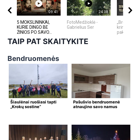
09:41
24:38
5 MOKSLININKAI,
FotoMedžioklė -
„Bręstantis 
KURIE DINGO BE
Gabrielius Ser
kriminalinis
ŽINIOS PO SAVO...
pakeitęs tele
TAIP PAT SKAITYKITE
Bendruomenės
Šiaulėnai ruošiasi tapti
Pašušvio bendruomenė
„Krokų sostine“
atnaujino savo namus