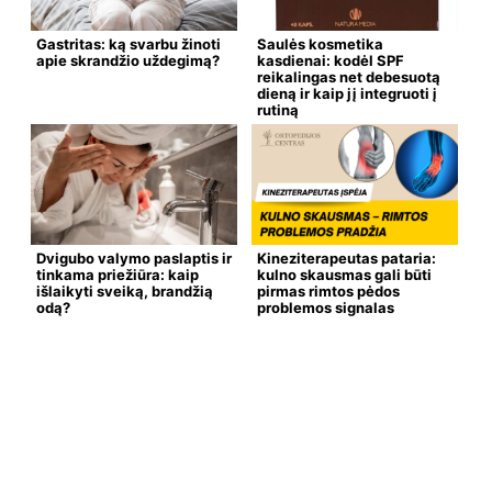
Gastritas: ką svarbu žinoti
Saulės kosmetika
apie skrandžio uždegimą?
kasdienai: kodėl SPF
reikalingas net debesuotą
dieną ir kaip jį integruoti į
rutiną
Dvigubo valymo paslaptis ir
Kineziterapeutas pataria:
tinkama priežiūra: kaip
kulno skausmas gali būti
išlaikyti sveiką, brandžią
pirmas rimtos pėdos
odą?
problemos signalas