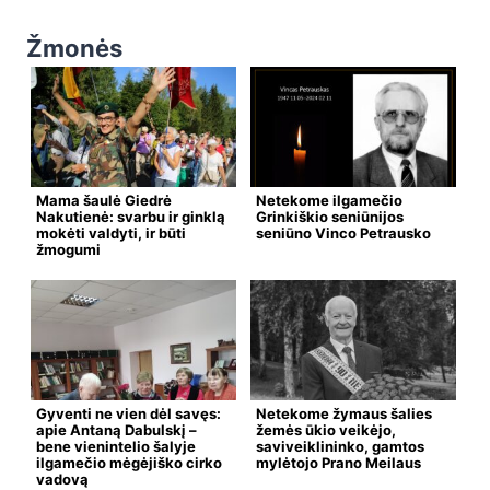
Žmonės
Mama šaulė Giedrė
Netekome ilgamečio
Nakutienė: svarbu ir ginklą
Grinkiškio seniūnijos
mokėti valdyti, ir būti
seniūno Vinco Petrausko
žmogumi
Gyventi ne vien dėl savęs:
Netekome žymaus šalies
apie Antaną Dabulskį –
žemės ūkio veikėjo,
bene vienintelio šalyje
saviveiklininko, gamtos
ilgamečio mėgėjiško cirko
mylėtojo Prano Meilaus
vadovą