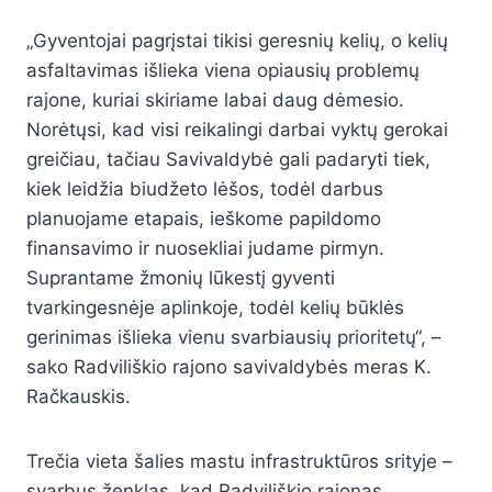
„Gyventojai pagrįstai tikisi geresnių kelių, o kelių
asfaltavimas išlieka viena opiausių problemų
rajone, kuriai skiriame labai daug dėmesio.
Norėtųsi, kad visi reikalingi darbai vyktų gerokai
greičiau, tačiau Savivaldybė gali padaryti tiek,
kiek leidžia biudžeto lėšos, todėl darbus
planuojame etapais, ieškome papildomo
finansavimo ir nuosekliai judame pirmyn.
Suprantame žmonių lūkestį gyventi
tvarkingesnėje aplinkoje, todėl kelių būklės
gerinimas išlieka vienu svarbiausių prioritetų“, –
sako Radviliškio rajono savivaldybės meras K.
Račkauskis.
Trečia vieta šalies mastu infrastruktūros srityje –
svarbus ženklas, kad Radviliškio rajonas