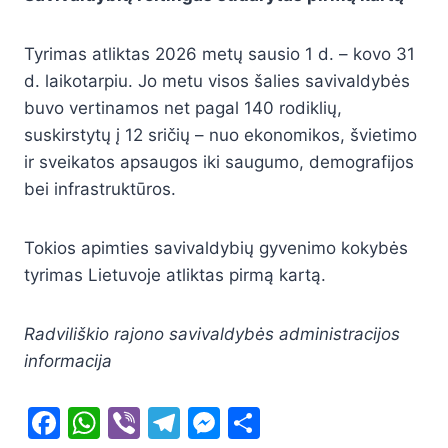
Tyrimas atliktas 2026 metų sausio 1 d. – kovo 31
d. laikotarpiu. Jo metu visos šalies savivaldybės
buvo vertinamos net pagal 140 rodiklių,
suskirstytų į 12 sričių – nuo ekonomikos, švietimo
ir sveikatos apsaugos iki saugumo, demografijos
bei infrastruktūros.
Tokios apimties savivaldybių gyvenimo kokybės
tyrimas Lietuvoje atliktas pirmą kartą.
Radviliškio rajono savivaldybės administracijos
informacija
F
W
Vi
T
M
S