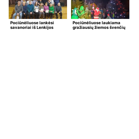
Pociūnėliuose lankėsi
Pociūnėliuose laukiama
savanoriai iš Lenkijos
gražiausių žiemos švenčių