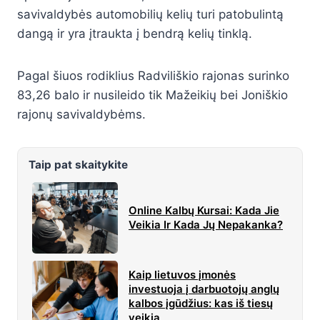
savivaldybės automobilių kelių turi patobulintą
dangą ir yra įtraukta į bendrą kelių tinklą.
Pagal šiuos rodiklius Radviliškio rajonas surinko
83,26 balo ir nusileido tik Mažeikių bei Joniškio
rajonų savivaldybėms.
Taip pat skaitykite
Online Kalbų Kursai: Kada Jie
Veikia Ir Kada Jų Nepakanka?
Kaip lietuvos įmonės
investuoja į darbuotojų anglų
kalbos įgūdžius: kas iš tiesų
veikia