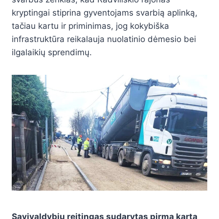
kryptingai stiprina gyventojams svarbią aplinką,
tačiau kartu ir priminimas, jog kokybiška
infrastruktūra reikalauja nuolatinio dėmesio bei
ilgalaikių sprendimų.
Savivaldybių reitingas sudarytas pirmą kartą