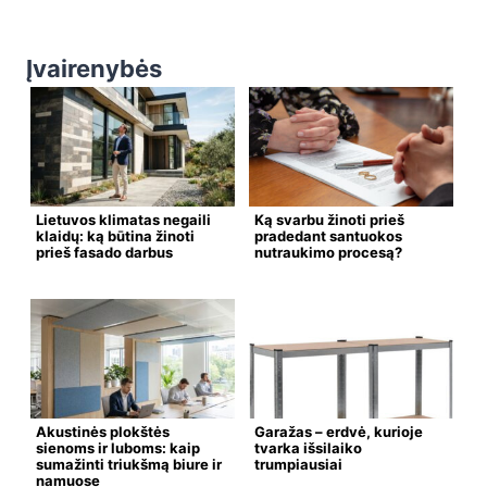
Įvairenybės
Lietuvos klimatas negaili
Ką svarbu žinoti prieš
klaidų: ką būtina žinoti
pradedant santuokos
prieš fasado darbus
nutraukimo procesą?
Akustinės plokštės
Garažas – erdvė, kurioje
sienoms ir luboms: kaip
tvarka išsilaiko
sumažinti triukšmą biure ir
trumpiausiai
namuose