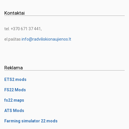
Kontaktai
tel. +370 671 37 441,
el.paštas
info@radviliskionaujienos.lt
Reklama
ETS2 mods
FS22 Mods
fs22 maps
ATS Mods
Farming simulator 22 mods