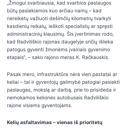
„Žmogui svarbiausia, kad svarbios paslaugos
būtų pasiekiamos kuo arčiau namų – kad
nereikėtų važiuoti dešimčių kilometrų tvarkyti
kasdienių reikalų, ieškoti specialistų ar spręsti
administracinių klausimų. Šis įvertinimas rodo,
kad Radviliškio rajonas daugelyje sričių išlieka
patogus gyventi žmonėms įvairiais gyvenimo
etapais“, – sako rajono meras K. Račkauskis.
Pasak mero, infrastruktūra nėra vien pastatai ar
keliai – tai ir gyventojų galimybė patogiai pasiekti
paslaugas, mokslą ar darbą, prie to prisideda ir
nemokamos kelionės autobusais Radviliškio
rajone visiems gyventojams.
Kelių asfaltavimas – vienas iš prioritetų