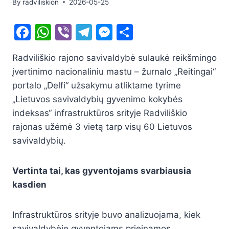
By
radviliskion
2026-05-25
F
W
Vi
T
M
S
a
h
b
el
e
h
Radviliškio rajono savivaldybė sulaukė reikšmingo
c
at
er
e
s
ar
įvertinimo nacionaliniu mastu – žurnalo „Reitingai“
e
s
gr
s
e
portalo „Delfi“ užsakymu atliktame tyrime
b
A
a
e
„Lietuvos savivaldybių gyvenimo kokybės
o
p
m
n
indeksas“ infrastruktūros srityje Radviliškio
o
p
g
rajonas užėmė 3 vietą tarp visų 60 Lietuvos
savivaldybių.
k
er
Vertinta tai, kas gyventojams svarbiausia
kasdien
Infrastruktūros srityje buvo analizuojama, kiek
savivaldybėje gyventojams prieinamos