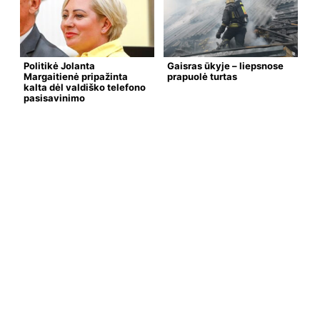
Politikė Jolanta
Gaisras ūkyje – liepsnose
Margaitienė pripažinta
prapuolė turtas
kalta dėl valdiško telefono
pasisavinimo