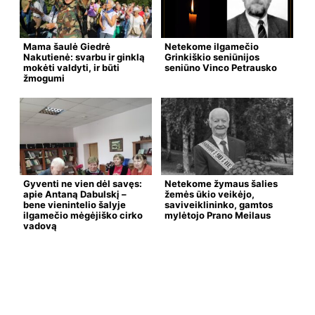
Mama šaulė Giedrė
Netekome ilgamečio
Nakutienė: svarbu ir ginklą
Grinkiškio seniūnijos
mokėti valdyti, ir būti
seniūno Vinco Petrausko
žmogumi
Gyventi ne vien dėl savęs:
Netekome žymaus šalies
apie Antaną Dabulskį –
žemės ūkio veikėjo,
bene vienintelio šalyje
saviveiklininko, gamtos
ilgamečio mėgėjiško cirko
mylėtojo Prano Meilaus
vadovą