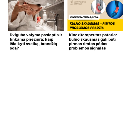
Dvigubo valymo paslaptis ir
Kineziterapeutas pataria:
tinkama priežiūra: kaip
kulno skausmas gali būti
išlaikyti sveiką, brandžią
pirmas rimtos pėdos
odą?
problemos signalas