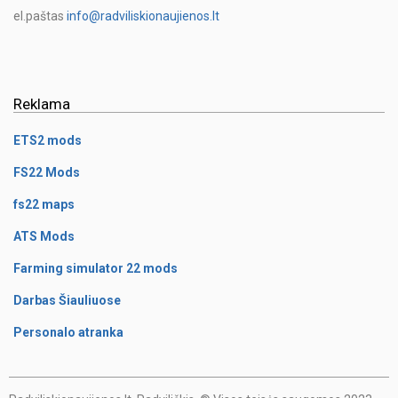
el.paštas
info@radviliskionaujienos.lt
Reklama
ETS2 mods
FS22 Mods
fs22 maps
ATS Mods
Farming simulator 22 mods
Darbas Šiauliuose
Personalo atranka