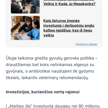
Veikia Ir Kada Jų Nepakanka?
Kaip lietuvos įmonės
investuoja į darbuotojų anglų
kalbos įgūdžius: kas iš tiesų
veikia
Powered by Setupad
Ūkyje taikoma griežta gyvulių gerovės politika –
draudžiamas bet koks netinkamas elgesys su
gyvūnais, o antibiotikai naudojami tik gydymo
tikslais, laikantis veterinarų rekomendacijų.
Investicijos, kuriančios vertę rajonui
Į „Ateities ūkį“ investuota daugiau nei 80 milijonų