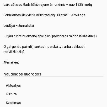
Laikraštis su Radviliškio rajono žmonėmis – nuo 1925 metų
Leidžiamas kiekvieną ketvirtadienį. Tiražas – 3750 egz.
Leidėjai – žurnalistai.
…Ir jau turite nuomonę apie eilinį provincijos rajono laikraštuką?
O gal geriau paimti į rankas ir perskaityti arba paklausti
radviliškiečių?
Mes atviri.
Naudingos nuorodos
Aktualijos
Kultūra
Švietimas