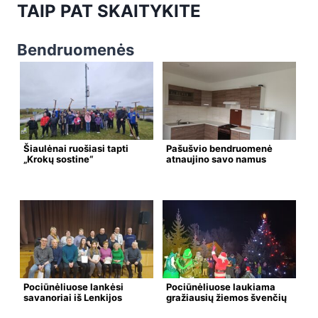
TAIP PAT SKAITYKITE
Bendruomenės
Šiaulėnai ruošiasi tapti
Pašušvio bendruomenė
„Krokų sostine“
atnaujino savo namus
Pociūnėliuose lankėsi
Pociūnėliuose laukiama
savanoriai iš Lenkijos
gražiausių žiemos švenčių