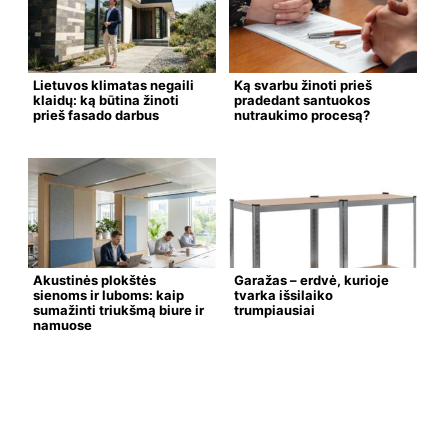
Lietuvos klimatas negaili
Ką svarbu žinoti prieš
klaidų: ką būtina žinoti
pradedant santuokos
prieš fasado darbus
nutraukimo procesą?
Akustinės plokštės
Garažas – erdvė, kurioje
sienoms ir luboms: kaip
tvarka išsilaiko
sumažinti triukšmą biure ir
trumpiausiai
namuose