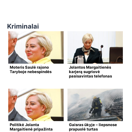
Kriminalai
Moteris Saulė rajono
Jolantos Margaitienės
Taryboje nebespindės
karjerą sugriovė
pasisavintas telefonas
Politikė Jolanta
Gaisras ūkyje – liepsnose
Margaitienė pripažinta
prapuolė turtas