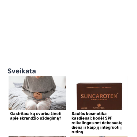
Sveikata
Gastritas: ką svarbu žinoti
Saulės kosmetika
apie skrandžio uždegimą?
kasdienai: kodėl SPF
reikalingas net debesuotą
dieną ir kaip jį integruoti į
rutiną