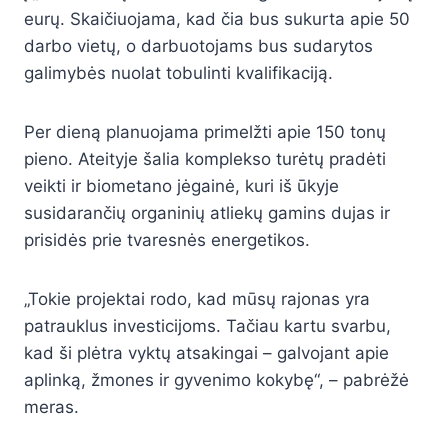
eurų. Skaičiuojama, kad čia bus sukurta apie 50
darbo vietų, o darbuotojams bus sudarytos
galimybės nuolat tobulinti kvalifikaciją.
Per dieną planuojama primelžti apie 150 tonų
pieno. Ateityje šalia komplekso turėtų pradėti
veikti ir biometano jėgainė, kuri iš ūkyje
susidarančių organinių atliekų gamins dujas ir
prisidės prie tvaresnės energetikos.
„Tokie projektai rodo, kad mūsų rajonas yra
patrauklus investicijoms. Tačiau kartu svarbu,
kad ši plėtra vyktų atsakingai – galvojant apie
aplinką, žmones ir gyvenimo kokybę“, – pabrėžė
meras.