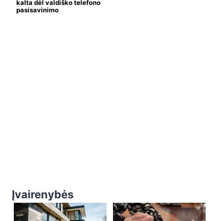
kalta dėl valdiško telefono
pasisavinimo
Įvairenybės