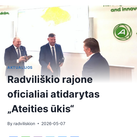
AKTUALIJOS
Radviliškio rajone
oficialiai atidarytas
„Ateities ūkis“
By
radviliskion
2026-05-07