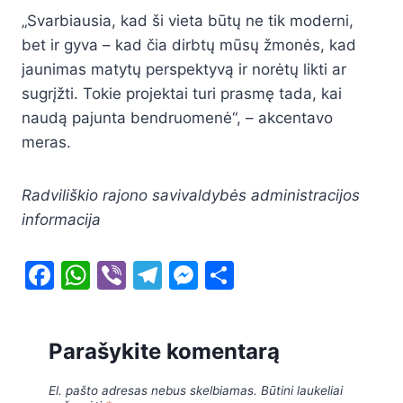
„Svarbiausia, kad ši vieta būtų ne tik moderni,
bet ir gyva – kad čia dirbtų mūsų žmonės, kad
jaunimas matytų perspektyvą ir norėtų likti ar
sugrįžti. Tokie projektai turi prasmę tada, kai
naudą pajunta bendruomenė“, – akcentavo
meras.
Radviliškio rajono savivaldybės administracijos
informacija
F
W
Vi
T
M
S
a
h
b
el
e
h
c
at
er
e
s
ar
Parašykite komentarą
e
s
gr
s
e
b
A
a
e
El. pašto adresas nebus skelbiamas.
Būtini laukeliai