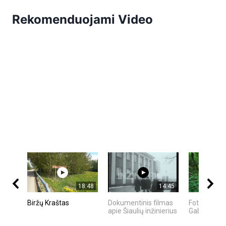
Rekomenduojami Video
18:48
14:45
Biržų Kraštas
Dokumentinis filmas
FotoMedžiok
apie Šiaulių inžinierius
Gabrielius 