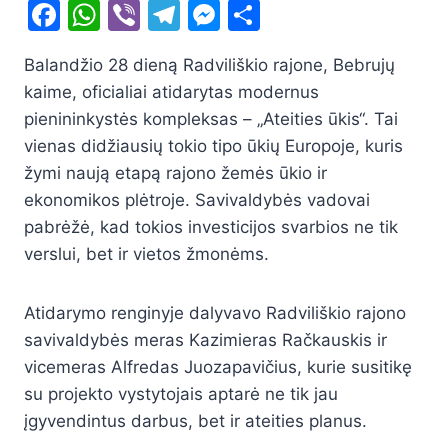
F
W
Vi
T
M
S
a
h
b
el
e
h
Balandžio 28 dieną Radviliškio rajone, Bebrujų
c
at
er
e
s
ar
kaime, oficialiai atidarytas modernus
e
s
gr
s
e
pienininkystės kompleksas – „Ateities ūkis“. Tai
b
A
a
e
vienas didžiausių tokio tipo ūkių Europoje, kuris
o
p
m
n
žymi naują etapą rajono žemės ūkio ir
o
p
g
ekonomikos plėtroje. Savivaldybės vadovai
pabrėžė, kad tokios investicijos svarbios ne tik
k
er
verslui, bet ir vietos žmonėms.
Atidarymo renginyje dalyvavo Radviliškio rajono
savivaldybės meras Kazimieras Račkauskis ir
vicemeras Alfredas Juozapavičius, kurie susitikę
su projekto vystytojais aptarė ne tik jau
įgyvendintus darbus, bet ir ateities planus.