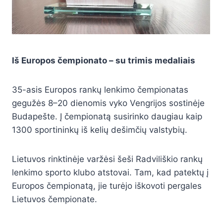
Iš Europos čempionato – su trimis medaliais
35-asis Europos rankų lenkimo čempionatas
gegužės 8–20 dienomis vyko Vengrijos sostinėje
Budapešte. Į čempionatą susirinko daugiau kaip
1300 sportininkų iš kelių dešimčių valstybių.
Lietuvos rinktinėje varžėsi šeši Radviliškio rankų
lenkimo sporto klubo atstovai. Tam, kad patektų į
Europos čempionatą, jie turėjo iškovoti pergales
Lietuvos čempionate.