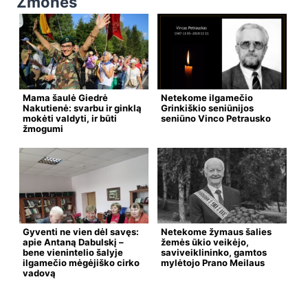
Žmonės
Mama šaulė Giedrė
Netekome ilgamečio
Nakutienė: svarbu ir ginklą
Grinkiškio seniūnijos
mokėti valdyti, ir būti
seniūno Vinco Petrausko
žmogumi
Gyventi ne vien dėl savęs:
Netekome žymaus šalies
apie Antaną Dabulskį –
žemės ūkio veikėjo,
bene vienintelio šalyje
saviveiklininko, gamtos
ilgamečio mėgėjiško cirko
mylėtojo Prano Meilaus
vadovą