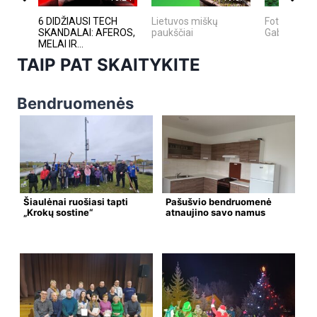
6 DIDŽIAUSI TECH
Lietuvos miškų
FotoMedžiok
SKANDALAI: AFEROS,
paukščiai
Gabrielius 
MELAI IR...
TAIP PAT SKAITYKITE
Bendruomenės
Šiaulėnai ruošiasi tapti
Pašušvio bendruomenė
„Krokų sostine“
atnaujino savo namus