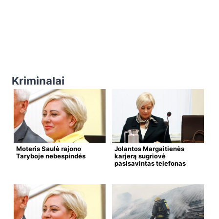
Kriminalai
Moteris Saulė rajono
Jolantos Margaitienės
Taryboje nebespindės
karjerą sugriovė
pasisavintas telefonas