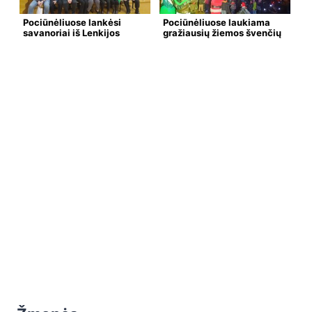
Pociūnėliuose lankėsi
Pociūnėliuose laukiama
savanoriai iš Lenkijos
gražiausių žiemos švenčių