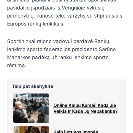
pasidalijo įspūdžiais iš Vengrijoje vykusių
pirmenybių, kuriose teko varžytis su stipriausiais
Europos rankų lenkikais.
Sportininkai rajono vadovui perdavė Rankų
lenkimo sporto federacijos prezidento Šarūno
Manarkos padėką už rankų lenkimo sporto
rėmimą.
Taip pat skaitykite
Online Kalbų Kursai: Kada Jie
Veikia Ir Kada Jų Nepakanka?
Kaip lietuvos įmonės