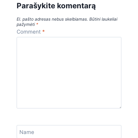
Parašykite komentarą
e
s
gr
s
e
b
A
a
e
El. pašto adresas nebus skelbiamas.
Būtini laukeliai
pažymėti
*
o
p
m
n
Comment
*
o
p
g
k
er
Name