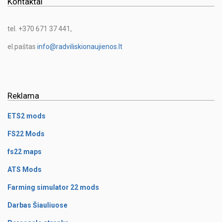
Kontaktai
tel. +370 671 37 441,
el.paštas
info@radviliskionaujienos.lt
Reklama
ETS2 mods
FS22 Mods
fs22 maps
ATS Mods
Farming simulator 22 mods
Darbas Šiauliuose