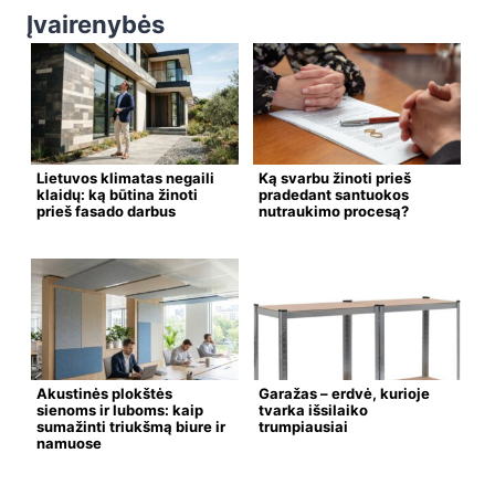
Įvairenybės
Lietuvos klimatas negaili
Ką svarbu žinoti prieš
klaidų: ką būtina žinoti
pradedant santuokos
prieš fasado darbus
nutraukimo procesą?
Akustinės plokštės
Garažas – erdvė, kurioje
sienoms ir luboms: kaip
tvarka išsilaiko
sumažinti triukšmą biure ir
trumpiausiai
namuose