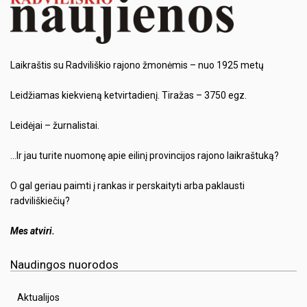
Laikraštis su Radviliškio rajono žmonėmis – nuo 1925 metų
Leidžiamas kiekvieną ketvirtadienį. Tiražas – 3750 egz.
Leidėjai – žurnalistai.
…Ir jau turite nuomonę apie eilinį provincijos rajono laikraštuką?
O gal geriau paimti į rankas ir perskaityti arba paklausti
radviliškiečių?
Mes atviri.
Naudingos nuorodos
Aktualijos