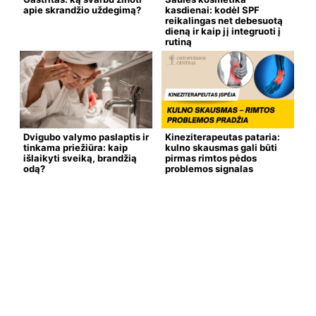
apie skrandžio uždegimą?
kasdienai: kodėl SPF
reikalingas net debesuotą
dieną ir kaip jį integruoti į
rutiną
Dvigubo valymo paslaptis ir
Kineziterapeutas pataria:
tinkama priežiūra: kaip
kulno skausmas gali būti
išlaikyti sveiką, brandžią
pirmas rimtos pėdos
odą?
problemos signalas