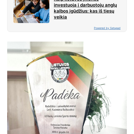
investuoja į darbuotojų anglų
kalbos įgūdžius: kas iš tiesų
veikia
Powered by Setupad