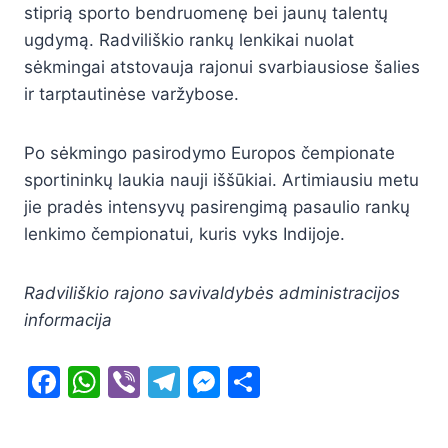
stiprią sporto bendruomenę bei jaunų talentų
ugdymą. Radviliškio rankų lenkikai nuolat
sėkmingai atstovauja rajonui svarbiausiose šalies
ir tarptautinėse varžybose.
Po sėkmingo pasirodymo Europos čempionate
sportininkų laukia nauji iššūkiai. Artimiausiu metu
jie pradės intensyvų pasirengimą pasaulio rankų
lenkimo čempionatui, kuris vyks Indijoje.
Radviliškio rajono savivaldybės administracijos
informacija
F
W
Vi
T
M
S
a
h
b
el
e
h
c
at
er
e
s
ar