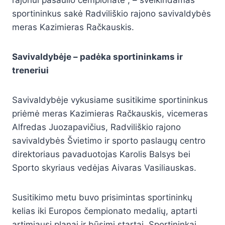
sportininkus sakė Radviliškio rajono savivaldybės
meras Kazimieras Račkauskis.
Savivaldybėje – padėka sportininkams ir
treneriui
Savivaldybėje vykusiame susitikime sportininkus
priėmė meras Kazimieras Račkauskis, vicemeras
Alfredas Juozapavičius, Radviliškio rajono
savivaldybės Švietimo ir sporto paslaugų centro
direktoriaus pavaduotojas Karolis Balsys bei
Sporto skyriaus vedėjas Aivaras Vasiliauskas.
Susitikimo metu buvo prisimintas sportininkų
kelias iki Europos čempionato medalių, aptarti
artimiausi planai ir būsimi startai. Sportininkai