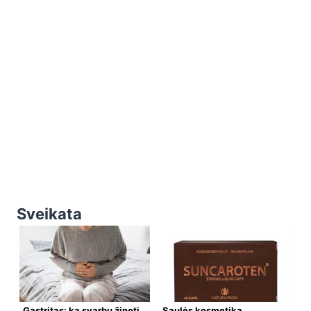
Sveikata
Gastritas: ką svarbu žinoti
Saulės kosmetika