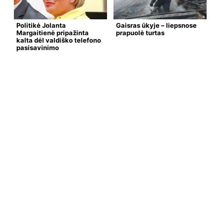
Politikė Jolanta
Gaisras ūkyje – liepsnose
Margaitienė pripažinta
prapuolė turtas
kalta dėl valdiško telefono
pasisavinimo