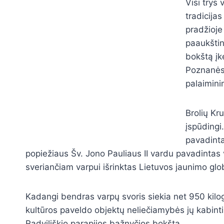
Visi trys
tradicijas
pradžioje
paaukštin
bokštą įk
Poznanės. 
palaimini
Brolių Kru
įspūdingi
pavadinta
popiežiaus Šv. Jono Pauliaus II vardu pavadintas 
sveriančiam varpui išrinktas Lietuvos jaunimo glo
Kadangi bendras varpų svoris siekia net 950 kilog
kultūros paveldo objektų neliečiamybės jų kabinti
Radviliškio parapijos bažnyčios bokštą.