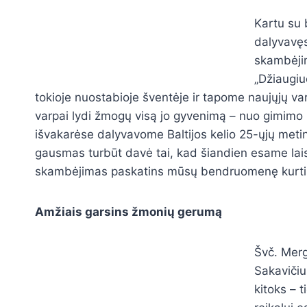
Kartu su
dalyvavęs
skambėjim
„Džiaugiu
tokioje nuostabioje šventėje ir tapome naujųjų var
varpai lydi žmogų visą jo gyvenimą – nuo gimimo i
išvakarėse dalyvavome Baltijos kelio
25-
ųjų metin
gausmas turbūt davė tai, kad šiandien esame lais
skambėjimas paskatins mūsų bendruomenę kurti ir 
Amžiais garsins žmonių gerumą
Švč. Mer
Sakavičiu
kitoks – 