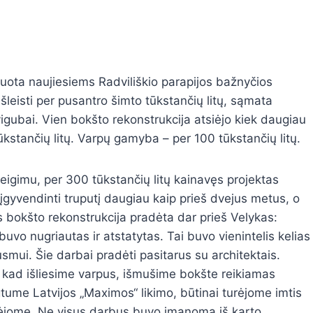
uota naujiesiems Radviliškio parapijos bažnyčios
šleisti per pusantro šimto tūkstančių litų, sąmata
igubai. Vien bokšto rekonstrukcija atsiėjo kiek daugiau
ūkstančių litų. Varpų gamyba – per 100 tūkstančių litų.
eigimu, per 300 tūkstančių litų kainavęs projektas
įgyvendinti truputį daugiau kaip prieš dvejus metus, o
 bokšto rekonstrukcija pradėta dar prieš Velykas:
buvo nugriautas ir atstatytas. Tai buvo vienintelis kelias
smui. Šie darbai pradėti pasitarus su architektais.
kad išliesime varpus, išmušime bokšte reikiamas
gtume Latvijos „Maximos“ likimo, būtinai turėjome imtis
rėjome. Ne visus darbus buvo įmanoma iš karto