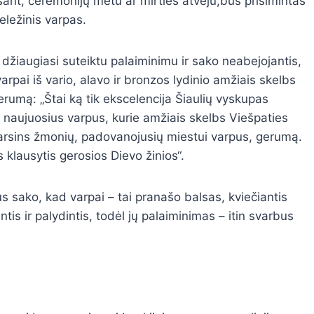
esant, ceremonijų metu ar mirties atveju,bus prisimintas
eležinis varpas.
džiaugiasi suteiktu palaiminimu ir sako neabejojantis,
arpai iš vario, alavo ir bronzos lydinio amžiais skelbs
erumą:
„Štai ką tik ekscelencija Šiaulių vyskupas
 naujuosius varpus, kurie amžiais skelbs Viešpaties
garsins žmonių, padovanojusių miestui varpus, gerumą.
lausytis gerosios Dievo žinios“.
 sako, kad varpai – tai pranašo balsas, kviečiantis
tis ir palydintis, todėl jų palaiminimas – itin svarbus