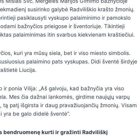
nes
M
išias Švč. Mergelės Marijos Gimimo bažnyčioje
sekmadienį susirinko galybė Radviliškio krašto žmonių.
orintieji pasiklausyti vyskupo palaiminimo ir pamokslo
odami bažnyčios prieigose ir šventoriuje. Tikintieji
iktas palaiminimas itin svarbus kiekvienam kraštiečiui.
čios, kuri yra mūsų siela, bet ir viso miesto simbolis.
kusiuosius palaimino pats vyskupas. Didi šventė širdyje
štietė Liucija.
o ir ponia Vilija: „Aš galvoju, kad bažnyčia yra viso
ela. Mes čia dažnai lankomės, girdime naujųjų varpų
 tą patį išgirsta ir daug pravažiuojančių žmonių. Visam
ai yra be galo didelė šventė“.
 bendruomenę kurti ir gražinti Radviliškį