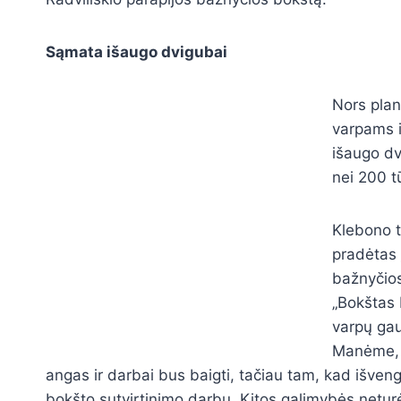
Sąmata išaugo dvigubai
Nors plan
varpams i
išaugo dv
nei 200 t
Klebono t
pradėtas 
bažnyčios
„Bokštas 
varpų gau
Manėme, 
angas ir darbai bus baigti, tačiau tam, kad išven
bokšto sutvirtinimo darbų. Kitos galimybės netu