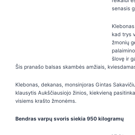
reikalui 
senasis g
Klebonas 
kad trys v
žmonių g
palaimino
šlovę ir 
Šis pranašo balsas skambės amžiais, kviesdamas k
K
lebonas, dekanas, monsinjoras Gintas Sakavičius
klausytis Aukščiausiojo žinios, kiekvieną pasitinkan
visiems krašto žmonėms.
Bendras varp
ų svoris siekia
950
kilogramų