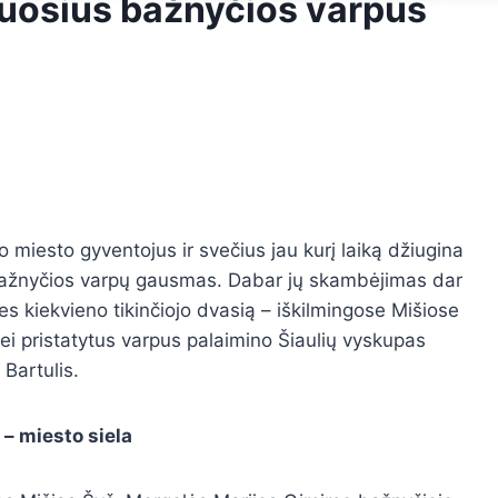
uosius bažnyčios varpus
io miesto gyventojus ir svečius jau kurį laiką džiugina
bažnyčios varpų gausmas. Dabar jų skambėjimas dar
ies kiekvieno tikinčiojo dvasią –
iškilmingose
M
išiose
i pristatytus varpus palaimino Šiaulių vyskupas
 Bartulis.
– miesto siela