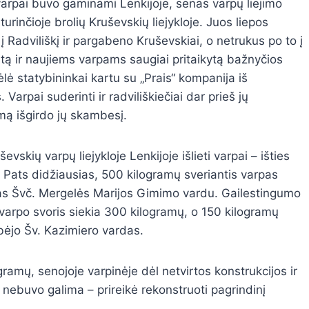
 varpai buvo gaminami Lenkijoje, senas varpų liejimo
 turinčioje brolių Kruševskių liejykloje. Juos liepos
 į Radviliškį ir pargabeno Kruševskiai, o netrukus po to į
tą ir naujiems varpams saugiai pritaikytą bažnyčios
ėlė statybininkai kartu su „Prais“ kompanija iš
Varpai suderinti ir radviliškiečiai dar prieš jų
mą išgirdo jų skambesį.
ševskių varpų liejykloje Lenkijoje išlieti varpai – išties
. Pats didžiausias, 500 kilogramų sveriantis varpas
s Švč. Mergelės Marijos Gimimo vardu. Gailestingumo
varpo svoris siekia 300 kilogramų, o 150 kilogramų
bėjo Šv. Kazimiero vardas.
ramų, senojoje varpinėje dėl netvirtos konstrukcijos ir
 nebuvo galima – prireikė rekonstruoti pagrindinį