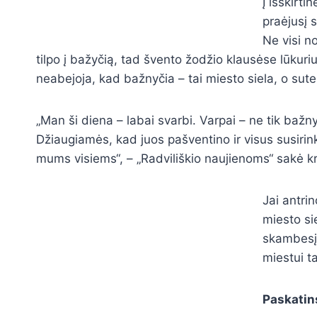
Į išskirti
praėjusį 
Ne visi n
tilpo į bažyčią, tad švento žodžio klausėse lūkuriu
neabejoja,
kad
bažnyčia –
tai
miesto siela, o sute
„
Man ši diena – labai svarbi. Varpai – ne tik bažny
Džiaugiamės, kad juos pašventino ir visus susirin
mums visiems“, – „Radviliškio naujienoms“ sakė kra
Jai antrin
miesto si
skambesį,
miestui t
Paskatins