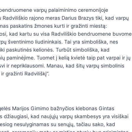
 bendruomene varpų palaiminimo ceremonijoje
 Radviliškio rajono meras
Darius Brazys
tiki, kad varpų
as paskatins žmones kurti ir gražinti miestą:
osi, kad kartu su visa Radviliškio bendruomene buvome
pų šventinimo liudininkais. Tai yra simboliška, nes
ki paskutinės kelionės. Turbūt simboliška, kad
ių paminėjime. Tuomet į kelią kvietė taip pat varpai ir jų
vi ir nepriklausomi. Manau, kad šitų varpų simbolinis
gražinti Radviliškį“.
gelės Marijos Gimimo bažnyčios klebonas Gintas
s džiaugiasi, kad naujųjų varpų skambesys
yra
visiškai
tiesiog nesulyginamas su senųjų, tačiau sako, kad