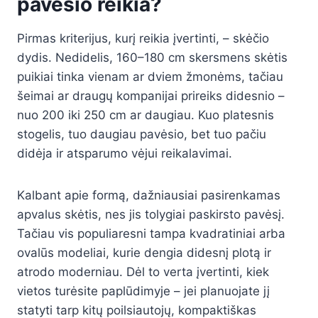
pavėsio reikia?
Pirmas kriterijus, kurį reikia įvertinti, – skėčio
dydis. Nedidelis, 160–180 cm skersmens skėtis
puikiai tinka vienam ar dviem žmonėms, tačiau
šeimai ar draugų kompanijai prireiks didesnio –
nuo 200 iki 250 cm ar daugiau. Kuo platesnis
stogelis, tuo daugiau pavėsio, bet tuo pačiu
didėja ir atsparumo vėjui reikalavimai.
Kalbant apie formą, dažniausiai pasirenkamas
apvalus skėtis, nes jis tolygiai paskirsto pavėsį.
Tačiau vis populiaresni tampa kvadratiniai arba
ovalūs modeliai, kurie dengia didesnį plotą ir
atrodo moderniau. Dėl to verta įvertinti, kiek
vietos turėsite paplūdimyje – jei planuojate jį
statyti tarp kitų poilsiautojų, kompaktiškas