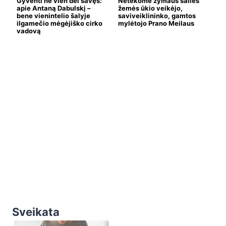
Gyventi ne vien dėl savęs:
Netekome žymaus šalies
apie Antaną Dabulskį –
žemės ūkio veikėjo,
bene vienintelio šalyje
saviveiklininko, gamtos
ilgamečio mėgėjiško cirko
mylėtojo Prano Meilaus
vadovą
Sveikata