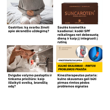
Gastritas: ką svarbu žinoti
Saulės kosmetika
apie skrandžio uždegimą?
kasdienai: kodėl SPF
reikalingas net debesuotą
dieną ir kaip jį integruoti į
rutiną
Dvigubo valymo paslaptis ir
Kineziterapeutas pataria:
tinkama priežiūra: kaip
kulno skausmas gali būti
išlaikyti sveiką, brandžią
pirmas rimtos pėdos
odą?
problemos signalas