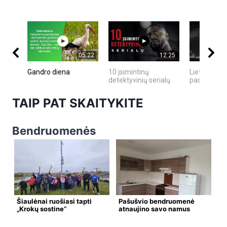
05:22
12:25
Gandro diena
10 įsimintinų
Lietuvos te
detektyvinių serialų
pasaulyje
TAIP PAT SKAITYKITE
Bendruomenės
Šiaulėnai ruošiasi tapti
Pašušvio bendruomenė
„Krokų sostine“
atnaujino savo namus