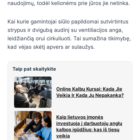
naudojimų, todėl kelionėms prie jūros jie netinka.
Kai kurie gamintojai siūlo papildomai sutvirtintus
strypus ir dvigubą audinį su ventiliacijos anga,
leidžiančią orui cirkuliuoti. Tai sumažina tikimybę,
kad vėjas skėtį apvers ar sulaužys.
Taip pat skaitykite
Online Kalbų Kursai: Kada Jie
Veikia Ir Kada Jų Nepakanka?
Kaip lietuvos įmonės
investuoja į darbuotojų anglų
kalbos įgūdžius: kas iš tiesų
veikia