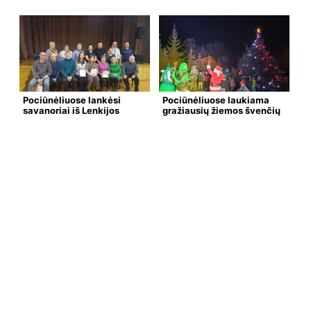
Pociūnėliuose lankėsi
Pociūnėliuose laukiama
savanoriai iš Lenkijos
gražiausių žiemos švenčių