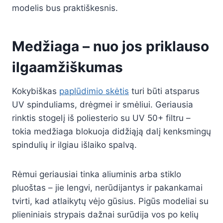
modelis bus praktiškesnis.
Medžiaga – nuo jos priklauso
ilgaamžiškumas
Kokybiškas
paplūdimio skėtis
turi būti atsparus
UV spinduliams, drėgmei ir smėliui. Geriausia
rinktis stogelį iš poliesterio su UV 50+ filtru –
tokia medžiaga blokuoja didžiąją dalį kenksmingų
spindulių ir ilgiau išlaiko spalvą.
Rėmui geriausiai tinka aliuminis arba stiklo
pluoštas – jie lengvi, nerūdijantys ir pakankamai
tvirti, kad atlaikytų vėjo gūsius. Pigūs modeliai su
plieniniais strypais dažnai surūdija vos po kelių