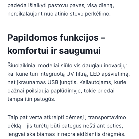
padeda išlaikyti pastovų pavėsį visą dieną,
nereikalaujant nuolatinio stovo perkėlimo.
Papildomos funkcijos –
komfortui ir saugumui
Šiuolaikiniai modeliai siūlo vis daugiau inovacijų:
kai kurie turi integruotą UV filtrą, LED apšvietimą,
net įkraunamas USB jungtis. Keliautojams, kurie
dažnai poilsiauja paplūdimyje, tokie priedai
tampa itin patogūs.
Taip pat verta atkreipti dėmesį į transportavimo
dėklą – jis turėtų būti patogus nešti ant peties,
lengvai skalbiamas ir nepraleidžiantis drėgmės.