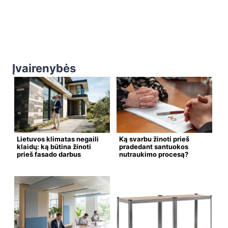
Įvairenybės
Lietuvos klimatas negaili
Ką svarbu žinoti prieš
klaidų: ką būtina žinoti
pradedant santuokos
prieš fasado darbus
nutraukimo procesą?