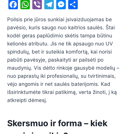
F
W
Vi
T
M
S
a
h
b
el
e
h
Poilsis prie jūros sunkiai įsivaizduojamas be
c
at
er
e
s
ar
pavėsio, kuris saugo nuo kaitrios saulės. Štai
e
s
gr
s
e
kodėl geras paplūdimio skėtis tampa būtinu
b
A
a
e
kelionės atributu. Jis ne tik apsaugo nuo UV
o
p
m
n
spindulių, bet ir suteikia komfortą, kai norisi
o
p
g
pabūti pavėsyje, paskaityti ar pailsėti po
maudynių. Vis dėlto rinkoje gausybė modelių –
k
er
nuo paprastų iki profesionalių, su tvirtinimais,
vėjo angomis ir net saulės baterijomis. Kad
išsirinktumėte tikrai patikimą, verta žinoti, į ką
atkreipti dėmesį.
Skersmuo ir forma – kiek