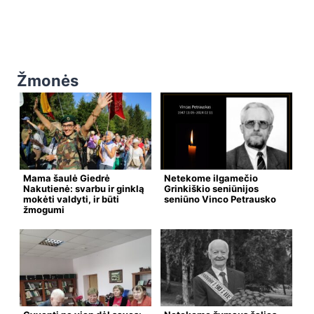
Žmonės
Mama šaulė Giedrė
Netekome ilgamečio
Nakutienė: svarbu ir ginklą
Grinkiškio seniūnijos
mokėti valdyti, ir būti
seniūno Vinco Petrausko
žmogumi