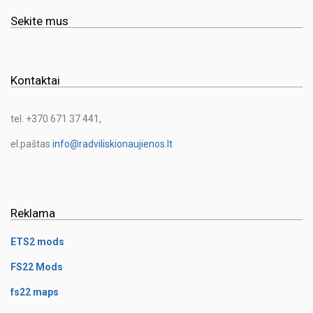
Sekite mus
Kontaktai
tel. +370 671 37 441,
el.paštas
info@radviliskionaujienos.lt
Reklama
ETS2 mods
FS22 Mods
fs22 maps