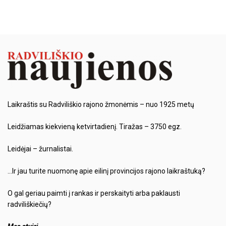
Laikraštis su Radviliškio rajono žmonėmis – nuo 1925 metų
Leidžiamas kiekvieną ketvirtadienį. Tiražas – 3750 egz.
Leidėjai – žurnalistai.
…Ir jau turite nuomonę apie eilinį provincijos rajono laikraštuką?
O gal geriau paimti į rankas ir perskaityti arba paklausti
radviliškiečių?