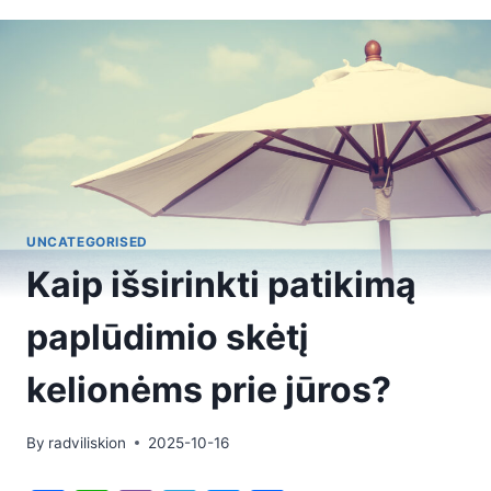
UNCATEGORISED
Kaip išsirinkti patikimą
paplūdimio skėtį
kelionėms prie jūros?
By
radviliskion
2025-10-16