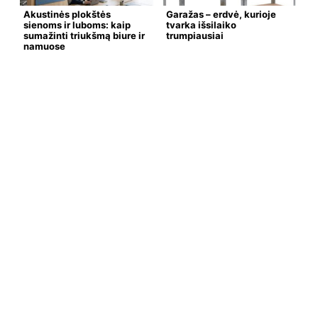
Akustinės plokštės
Garažas – erdvė, kurioje
sienoms ir luboms: kaip
tvarka išsilaiko
sumažinti triukšmą biure ir
trumpiausiai
namuose