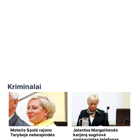
Kriminalai
Moteris Saulė rajono
Jolantos Margaitienės
Taryboje nebespindės
karjerą sugriovė
pasisavintas telefonas