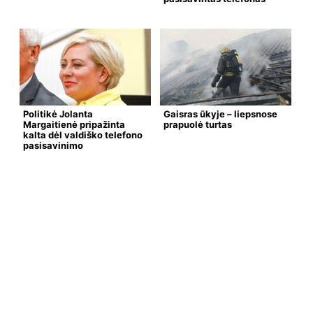
Politikė Jolanta
Gaisras ūkyje – liepsnose
Margaitienė pripažinta
prapuolė turtas
kalta dėl valdiško telefono
pasisavinimo